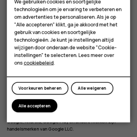
Feature phones
We gebruiken cookies en soortgelijke
functies kan per regio verschillen. Neem contact op met
technologieën om je ervaring te verbeteren en
uw lokale dealer voor meer informatie en de
Accessoires
om advertenties te personaliseren. Als je op
beschikbaarheid van taalopties.
HMD Terra M
"Alle accepteren" klikt, ga je akkoord met het
Bepaalde functies, functionaliteit en productspecificaties
gebruik van cookies en soortgelijke
kunnen afhankelijk zijn van een netwerk. Hiervoor kunnen
Voor bedrijven
technologieën. Je kunt je instellingen altijd
extra voorwaarden gelden of extra kosten in rekening
wijzigen door onderaan de website "Cookie-
Tablets
worden gebracht.
instellingen" te selecteren. Lees meer over
Alle informatie kan zonder kennisgeving worden gewijzigd.
Shop
ons
cookiebeleid
.
Op het gebruik van het apparaat is het privacybeleid van
HMD Global van toepassing. Dit beleid is beschikbaar op
Mijn account
http://www.hmd.com/privacy
.
Voorkeuren beheren
Alle weigeren
HMD Global Oy is de exclusieve licentiehouder van het
merk Nokia voor telefoons en tablets. Nokia is een
Alle accepteren
gedeponeerd handelsmerk van Nokia Corporation.
Google, Android, Google Play en andere merken zijn
handelsmerken van Google LLC.