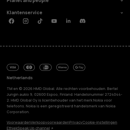
Planet and people
Klantenservice
Facebook
Instagram
Tiktok
Youtube
Linkedin
Discord
Netherlands
TM en © 2026 HMD Global. Alle rechten voorbehouden. Bertel
Jungin aukio 9, 02600 Espoo, Finland. Handelsnummer 2724044-
2. HMD Global Oy is licentiehouder van het merk Nokia voor
telefoons. Nokia is een geregistreerd handelsmerk van Nokia
Corporation.
Voorwaarden
Verkoopvoorwaarden
Privacy
Cookie-instellingen
Ethiek
Speak Up channel