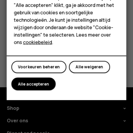
HMD Terra M
"Alle accepteren" klikt, ga je akkoord met het
Tip:
Als u naar een radiozender wilt luisteren via de
gebruik van cookies en soortgelijke
Voor bedrijven
luidsprekers van de telefoon, tikt u op
more_vert
technologieën. Je kunt je instellingen altijd
Luidspreker aan
. Houd de headset aangesloten.
wijzigen door onderaan de website "Cookie-
Tablets
instellingen" te selecteren. Lees meer over
Shop
ons
cookiebeleid
.
Mijn account
Was deze informatie nuttig?
Voorkeuren beheren
Alle weigeren
Ja
Nee
Alle accepteren
Shop
Over ons