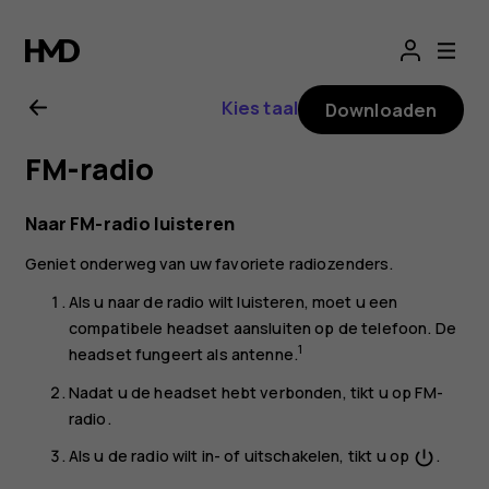
Gebruikershandle
voor
Kies taal
Downloaden
Nokia
FM-radio
2.1
Naar FM-radio luisteren
Geniet onderweg van uw favoriete radiozenders.
Als u naar de radio wilt luisteren, moet u een
compatibele headset aansluiten op de telefoon. De
1
headset fungeert als antenne.
Nadat u de headset hebt verbonden, tikt u op
FM-
radio
.
Als u de radio wilt in- of uitschakelen, tikt u op
.
power_settings_new