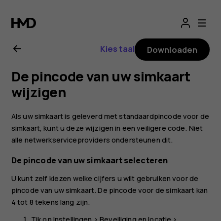
Gebruikershandle
voor
Kies taal
Downloaden
Nokia
De pincode van uw simkaart
2.1
wijzigen
Als uw simkaart is geleverd met standaardpincode voor de
simkaart, kunt u deze wijzigen in een veiligere code. Niet
alle netwerkserviceproviders ondersteunen dit.
De pincode van uw simkaart selecteren
U kunt zelf kiezen welke cijfers u wilt gebruiken voor de
pincode van uw simkaart. De pincode voor de simkaart kan
4 tot 8 tekens lang zijn.
Tik op
Instellingen
>
Beveiliging en locatie
>