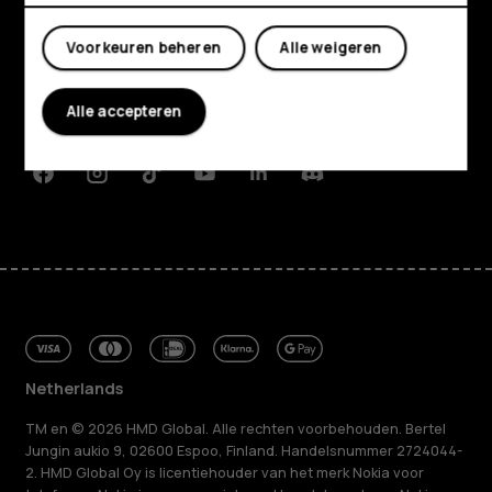
Shop
Mijn account
Over ons
Voorkeuren beheren
Alle weigeren
Planet and people
Alle accepteren
Klantenservice
Facebook
Instagram
Tiktok
Youtube
Linkedin
Discord
Netherlands
TM en © 2026 HMD Global. Alle rechten voorbehouden. Bertel
Jungin aukio 9, 02600 Espoo, Finland. Handelsnummer 2724044-
2. HMD Global Oy is licentiehouder van het merk Nokia voor