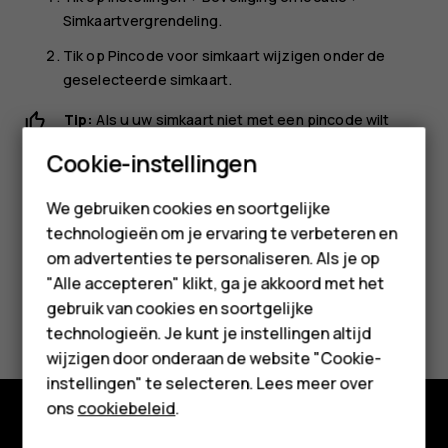
Simkaartvergrendeling
.
Tik op
Pincode voor simkaart wijzigen
onder de
geselecteerde simkaart.
Tip:
Als u uw simkaart niet met een pincode wilt
beveiligen, stelt u
Simkaart vergrendelen
in op
Uit
en
Smartphones
Cookie-instellingen
voert u de huidige pincode in.
Feature phones
We gebruiken cookies en soortgelijke
technologieën om je ervaring te verbeteren en
Accessoires
om advertenties te personaliseren. Als je op
HMD Terra M
"Alle accepteren" klikt, ga je akkoord met het
Was deze informatie nuttig?
gebruik van cookies en soortgelijke
Voor bedrijven
technologieën. Je kunt je instellingen altijd
wijzigen door onderaan de website "Cookie-
Ja
Nee
Tablets
instellingen" te selecteren. Lees meer over
Shop
ons
cookiebeleid
.