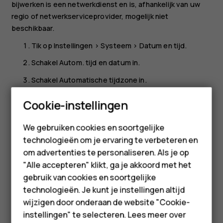
bijwerken is een netwerkdienst en is, afhankelijk van uw
regio of netwerkserviceprovider, mogelijk niet
beschikbaar.
Tik op
Instellingen
>
Systeem
>
Datum en tijd
.
Schakel
Autom. tijd en datum
in.
Schakel
Automatische tijdzone
in.
Smartphones
De klok instellen op de 24-uurs notatie
Cookie-instellingen
Tik op
Instellingen
>
Systeem
>
Datum en tijd
en schakel
Feature phones
We gebruiken cookies en soortgelijke
24-uurs klok gebruiken
in.
technologieën om je ervaring te verbeteren en
Accessoires
om advertenties te personaliseren. Als je op
HMD Terra M
"Alle accepteren" klikt, ga je akkoord met het
gebruik van cookies en soortgelijke
Voor bedrijven
technologieën. Je kunt je instellingen altijd
Was deze informatie nuttig?
wijzigen door onderaan de website "Cookie-
Tablets
instellingen" te selecteren. Lees meer over