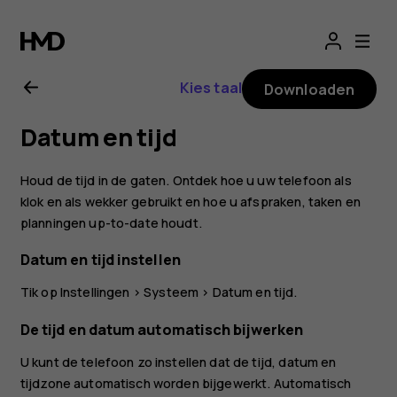
Gebruikershandle
voor
Kies taal
Downloaden
Nokia
Datum en tijd
2.1
Houd de tijd in de gaten. Ontdek hoe u uw telefoon als
klok en als wekker gebruikt en hoe u afspraken, taken en
planningen up-to-date houdt.
Datum en tijd instellen
Tik op
Instellingen
>
Systeem
>
Datum en tijd
.
De tijd en datum automatisch bijwerken
U kunt de telefoon zo instellen dat de tijd, datum en
tijdzone automatisch worden bijgewerkt. Automatisch