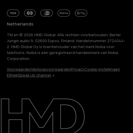
Netherlands
TM en © 2026 HMD Global. Alle rechten voorbehouden. Bertel
Jungin aukio 9, 02600 Espoo, Finland. Handelsnummer 2724044-
2. HMD Global Oy is licentiehouder van het merk Nokia voor
telefoons. Nokia is een geregistreerd handelsmerk van Nokia
Corporation.
Voorwaarden
Verkoopvoorwaarden
Privacy
Cookie-instellingen
Ethiek
Speak Up channel
Over ons
Herstellen, hergebruiken, recyclen
Duurzaamheid
Klantenservice
Netherlands