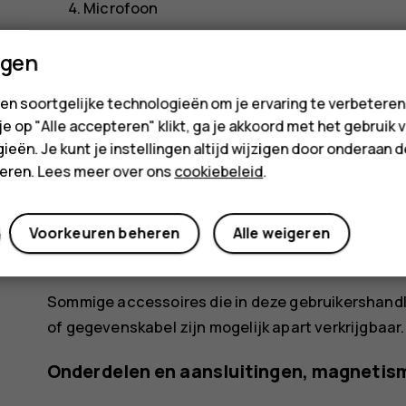
Microfoon
Camera voorzijde
ngen
Nabijheidssensor
en soortgelijke technologieën om je ervaring te verbetere
Luistergedeelte/Luidspreker
 je op "Alle accepteren" klikt, ga je akkoord met het gebruik 
ieën. Je kunt je instellingen altijd wijzigen door onderaan 
Volumetoetsen
cteren. Lees meer over ons
cookiebeleid
.
Aan/uit-/blokkeringstoets
Luidspreker
Voorkeuren beheren
Alle weigeren
USB-aansluiting
Sommige accessoires die in deze gebruikershandl
of gegevenskabel zijn mogelijk apart verkrijgbaar.
Onderdelen en aansluitingen, magnetis