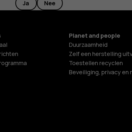
Ja
Nee
s
Planet and people
aal
Duurzaamheid
ichten
Zelf een herstelling ui
programma
Toestellen recyclen
Beveiliging, privacy en 
Smartphon
Feature ph
Accessoire