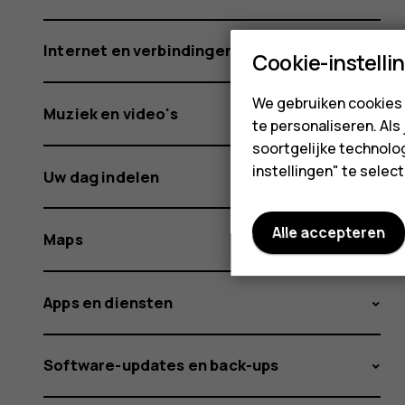
Internet en verbindingen
Cookie-instelli
We gebruiken cookies 
Muziek en video's
te personaliseren. Als
soortgelijke technolog
instellingen" te sele
Uw dag indelen
Alle accepteren
Maps
Apps en diensten
Software-updates en back-ups