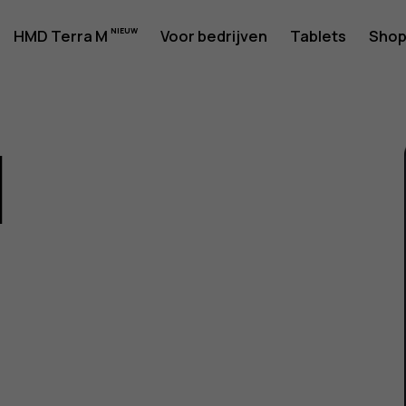
rshandlei
HMD Terra M
Voor bedrijven
Tablets
Sho
1