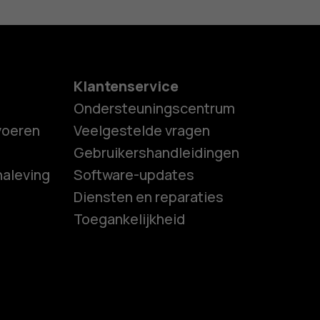
Klantenservice
Ondersteuningscentrum
tvoeren
Veelgestelde vragen
Gebruikershandleidingen
naleving
Software-updates
es
Diensten en reparaties
Toegankelijkheid
ones
s