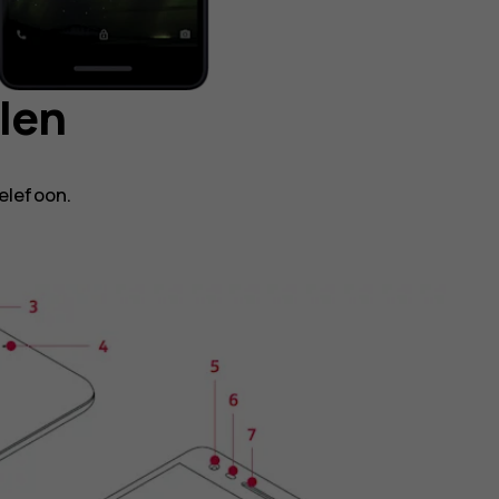
len
elefoon.