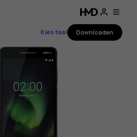
ding
p
Kies taal
Downloaden