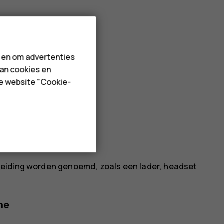
n en om advertenties
van cookies en
de website "Cookie-
eiding worden genoemd, zoals een lader, headset
me