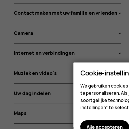
Contact maken met uw familie en vrienden
Camera
Internet en verbindingen
Cookie-instelli
Muziek en video's
We gebruiken cookies 
Uw dag indelen
te personaliseren. Als
soortgelijke technolog
instellingen" te sele
Maps
Alle accepteren