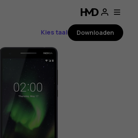
ding
p
Kies taal
Downloaden