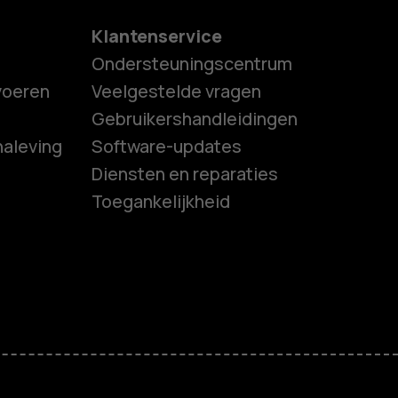
Klantenservice
Ondersteuningscentrum
tvoeren
Veelgestelde vragen
Gebruikershandleidingen
naleving
Software-updates
es
Diensten en reparaties
Toegankelijkheid
ones
s
M