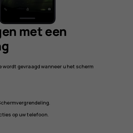
gen met een
ng
atie wordt gevraagd wanneer u het scherm
Schermvergrendeling
.
cties op uw telefoon.