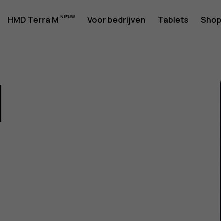
rshandlei
HMD Terra M
Voor bedrijven
Tablets
Sho
1