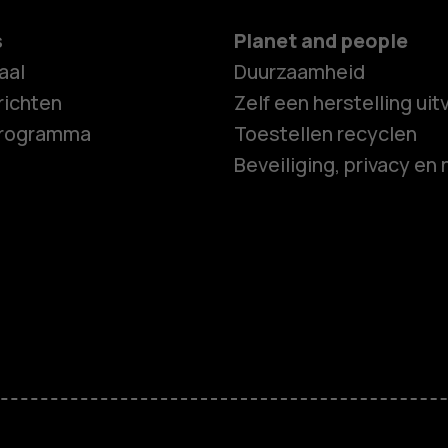
s
Planet and people
aal
Duurzaamheid
ichten
Zelf een herstelling ui
programma
Toestellen recyclen
Beveiliging, privacy en 
Smartphon
Feature ph
Accessoire
HMD Terra 