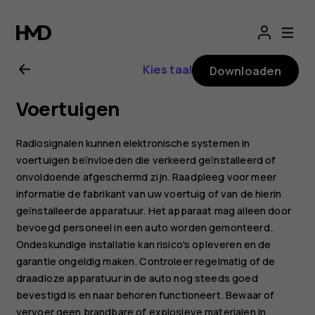
Gebruikershandle
voor
Kies taal
Downloaden
Nokia
Voertuigen
2.1
Radiosignalen kunnen elektronische systemen in
voertuigen beïnvloeden die verkeerd geïnstalleerd of
onvoldoende afgeschermd zijn. Raadpleeg voor meer
informatie de fabrikant van uw voertuig of van de hierin
geïnstalleerde apparatuur. Het apparaat mag alleen door
bevoegd personeel in een auto worden gemonteerd.
Ondeskundige installatie kan risico's opleveren en de
garantie ongeldig maken. Controleer regelmatig of de
draadloze apparatuur in de auto nog steeds goed
bevestigd is en naar behoren functioneert. Bewaar of
vervoer geen brandbare of explosieve materialen in