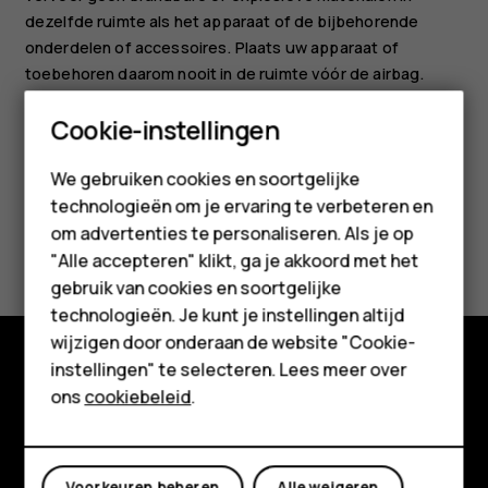
dezelfde ruimte als het apparaat of de bijbehorende
onderdelen of accessoires. Plaats uw apparaat of
toebehoren daarom nooit in de ruimte vóór de airbag.
Smartphones
Cookie-instellingen
Feature phones
We gebruiken cookies en soortgelijke
technologieën om je ervaring te verbeteren en
Accessoires
om advertenties te personaliseren. Als je op
Was deze informatie nuttig?
HMD Terra M
"Alle accepteren" klikt, ga je akkoord met het
gebruik van cookies en soortgelijke
Ja
Nee
Voor bedrijven
technologieën. Je kunt je instellingen altijd
wijzigen door onderaan de website "Cookie-
Tablets
instellingen" te selecteren. Lees meer over
Shop
Shop
ons
cookiebeleid
.
Over ons
Mijn account
Planet and people
Voorkeuren beheren
Alle weigeren