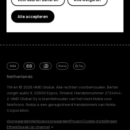
Klantenservice
Alle accepteren
Facebook
Instagram
Tiktok
Youtube
Linkedin
Discord
Netherlands
TM en © 2026 HMD Global. Alle rechten voorbehouden. Bertel
Jungin aukio 9, 02600 Espoo, Finland. Handelsnummer 2724044-
2. HMD Global Oy is licentiehouder van het merk Nokia voor
telefoons. Nokia is een geregistreerd handelsmerk van Nokia
Corporation.
Voorwaarden
Verkoopvoorwaarden
Privacy
Cookie-instellingen
Ethiek
Speak Up channel