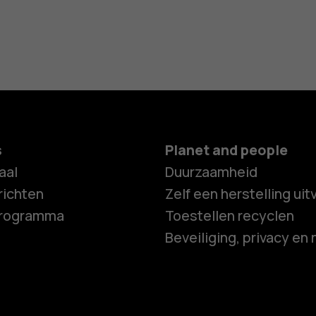
s
Planet and people
aal
Duurzaamheid
ichten
Zelf een herstelling ui
programma
Toestellen recyclen
Beveiliging, privacy en 
Smartphon
Feature ph