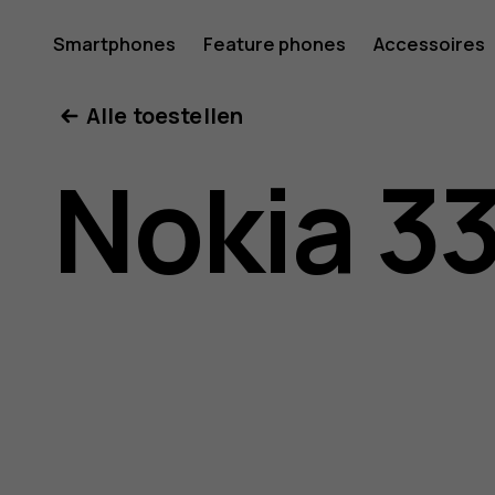
Gebruike
Smartphones
Feature phones
Accessoires
Mijn account
Alle toestellen
Nokia
Nokia 3
3310
3G