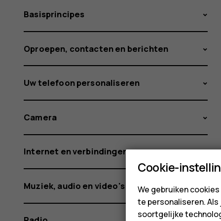
Basisprincipes
Oproepen, contacten en berichten
Uw telefoon personaliseren
Camera
Internet en verbindingen
Cookie-instelli
Muziek, audio en video's
We gebruiken cookies 
te personaliseren. Als
soortgelijke technolog
Radio