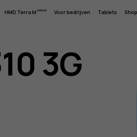
rshandlei
HMD Terra M
Voor bedrijven
Tablets
Sho
310 3G