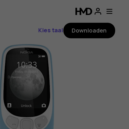
ding
p
Kies taal
Downloaden