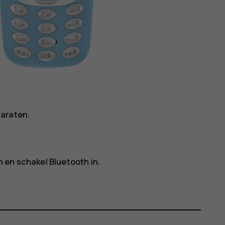
n
paraten.
h
en schakel
Bluetooth
in.