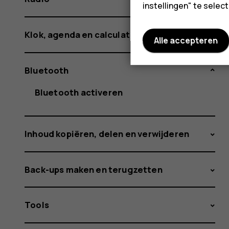
instellingen" te sele
Klok, agenda en calculator
Alle accepteren
Bluetooth
Bluetooth activeren
Inhoud kopiëren, delen en verwijderen
Back-ups maken en terugzetten
Tools