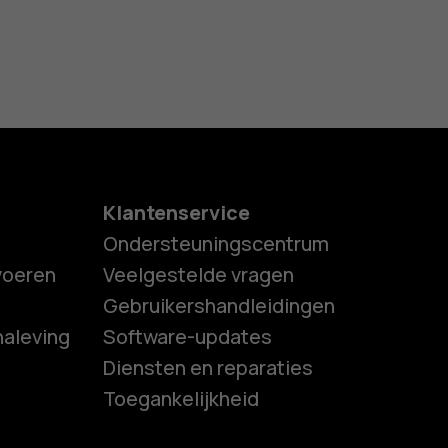
Klantenservice
Ondersteuningscentrum
tvoeren
Veelgestelde vragen
Gebruikershandleidingen
naleving
Software-updates
es
Diensten en reparaties
Toegankelijkheid
ones