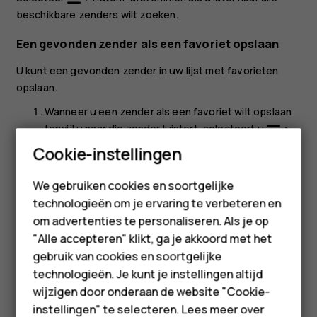
beschikbare zenders wilt zoeken.
Een gevonden zender als een favoriet opslaan
U kunt een gevonden zender in uw lijst met favorieten
opslaan.
Wanneer u een zender als een favoriet wilt opslaan
terwijl u naar die zender luistert, selecteert u
>
Smartphones
Aan favorieten toevoegen
.
Cookie-instellingen
Selecteer een positie en selecteer
Toevoegen
.
Feature phones
We gebruiken cookies en soortgelijke
Geef het kanaal een naam en selecteer
OK
.
technologieën om je ervaring te verbeteren en
Accessoires
om advertenties te personaliseren. Als je op
HMD Terra M
"Alle accepteren" klikt, ga je akkoord met het
gebruik van cookies en soortgelijke
Voor bedrijven
technologieën. Je kunt je instellingen altijd
wijzigen door onderaan de website "Cookie-
Was deze informatie nuttig?
Tablets
instellingen" te selecteren. Lees meer over