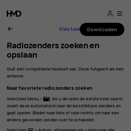
Gebruikershandle
Nokia
Kies taal
Downloaden
3310
Radiozenders zoeken en
3G
opslaan
Sluit een compatibele headset aan. Deze fungeert als een
antenne.
Naar favoriete radiozenders zoeken
Selecteer
Menu
>
. Als u de radio de eerste keer opent,
zoekt deze automatisch naar de beschikbare zenders en
gaat spelen. Blader naar links of naar rechts om naar een
andere gevonden zender over te schakelen.
Selecteer
>
Autom. afstemmen
als u later naar alle