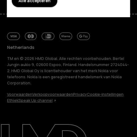
Alle accepteren
Netherlands
TM en © 2026 HMD Global. Alle rechten voorbehouden. Bertel
Jungin aukio 9, 02600 Espoo, Finland. Handelsnummer 2724044-
2. HMD Global Oy is licentiehouder van het merk Nokia voor
telefoons. Nokia is een geregistreerd handelsmerk van Nokia
Corporation.
Voorwaarden
Verkoopvoorwaarden
Privacy
Cookie-instellingen
Ethiek
Speak Up channel
Over ons
Herstellen, hergebruiken, recyclen
Duurzaamheid