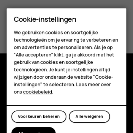
Smartphones
Cookie-instellingen
Feature phones
Was deze informatie nuttig?
We gebruiken cookies en soortgelijke
technologieën om je ervaring te verbeteren en
Accessoires
om advertenties te personaliseren. Als je op
Ja
Nee
HMD Terra M
"Alle accepteren" klikt, ga je akkoord met het
gebruik van cookies en soortgelijke
Voor bedrijven
technologieën. Je kunt je instellingen altijd
Shop
wijzigen door onderaan de website "Cookie-
Tablets
instellingen" te selecteren. Lees meer over
Over ons
Shop
ons
cookiebeleid
.
Planet and people
Mijn account
Klantenservice
Voorkeuren beheren
Alle weigeren
Facebook
Instagram
Tiktok
Youtube
Linkedin
Discord