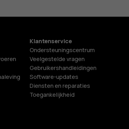
Klantenservice
Ondersteuningscentrum
tvoeren
Veelgestelde vragen
Gebruikershandleidingen
naleving
Software-updates
es
Diensten en reparaties
Toegankelijkheid
ones
s