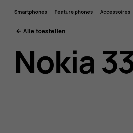
Gebruike
Smartphones
Feature phones
Accessoires
Mijn account
Alle toestellen
Nokia
Nokia 3
3310
3G