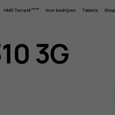
rshandlei
HMD Terra M
Voor bedrijven
Tablets
Sho
310 3G