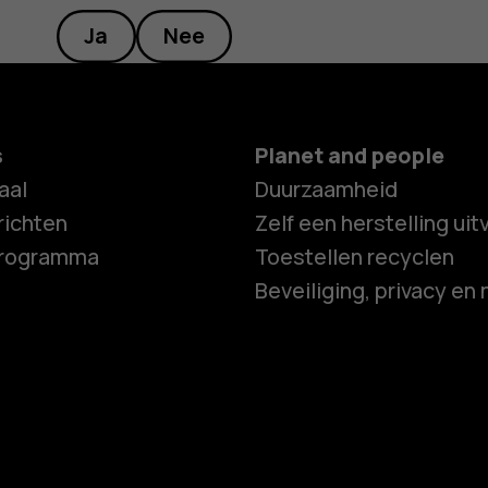
Ja
Nee
s
Planet and people
aal
Duurzaamheid
ichten
Zelf een herstelling ui
programma
Toestellen recyclen
Beveiliging, privacy en 
Smartphon
Feature ph
Accessoire