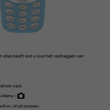
n alles heeft wat u voor het vastleggen van
efoon vast.
 u
Menu
>
.
ilt in- of uitzoomen.