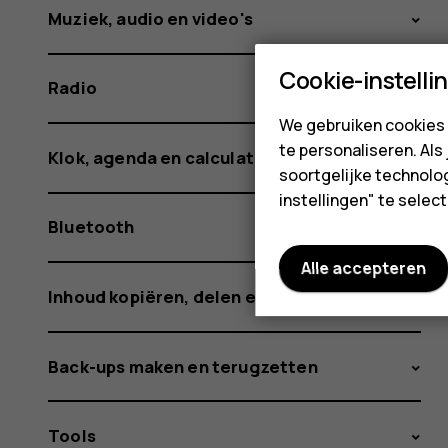
Muziek, audio en video's
Cookie-instelli
Radio
We gebruiken cookies 
te personaliseren. Als
Klok, agenda en calculator
soortgelijke technolog
instellingen" te sele
Bluetooth
Alle accepteren
Inhoud kopiëren, delen en verwijderen
Back-ups maken en terugzetten
Tools