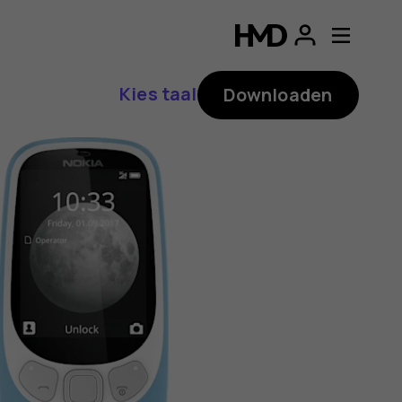
ding
p
Kies taal
Downloaden