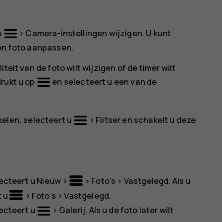
n
>
Camera-instellingen
wijzigen. U kunt
een foto aanpassen.
teit van de foto wilt wijzigen of de timer wilt
drukt u op
en selecteert u een van de
akelen, selecteert u
>
Flitser
en schakelt u deze
lecteert u
Nieuw
>
>
Foto's
>
Vastgelegd
. Als u
t u
>
Foto's
>
Vastgelegd
.
lecteert u
>
Galerij
. Als u de foto later wilt