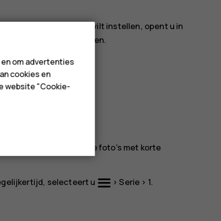
rendelingsschermfoto wilt instellen, opent u in
ermvergrendeling instellen
.
n en om advertenties
van cookies en
de website "Cookie-
achter elkaar maken.
a maakt.
e camera maakt meerdere foto's met korte
gelijkertijd, selecteert u
>
Serie
>
1
.