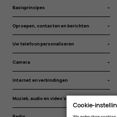
Basisprincipes
Oproepen, contacten en berichten
Uw telefoon personaliseren
Camera
Internet en verbindingen
Muziek, audio en video's
Cookie-instelli
Radio
We gebruiken cookies 