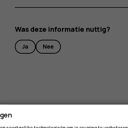
Was deze informatie nuttig?
Ja
Nee
ngen
en soortgelijke technologieën om je ervaring te verbetere