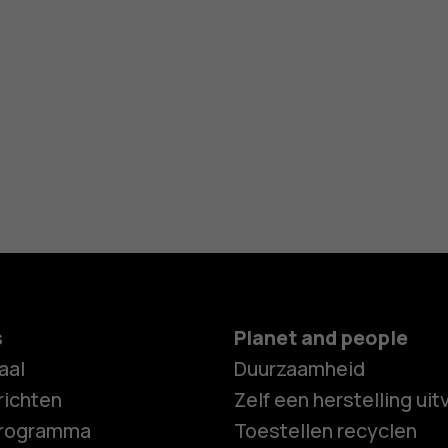
s
Planet and people
aal
Duurzaamheid
ichten
Zelf een herstelling ui
programma
Toestellen recyclen