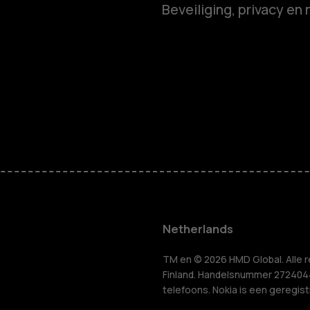
Beveiliging, privacy en 
Smartphon
Feature ph
Accessoire
HMD Terra 
Voor bedrij
Netherlands
Tablets
n
TM en © 2026 HMD Global. Alle r
Finland. Handelsnummer 2724044-
telefoons. Nokia is een geregis