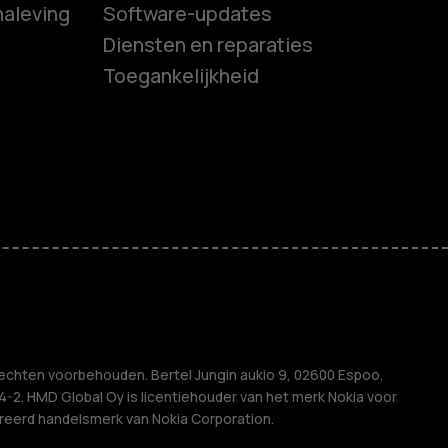
naleving
Software-updates
es
Diensten en reparaties
Toegankelijkheid
ones
s
M
ven
echten voorbehouden. Bertel Jungin aukio 9, 02600 Espoo,
2. HMD Global Oy is licentiehouder van het merk Nokia voor
treerd handelsmerk van Nokia Corporation.