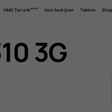
rshandlei
HMD Terra M
Voor bedrijven
Tablets
Sho
310 3G