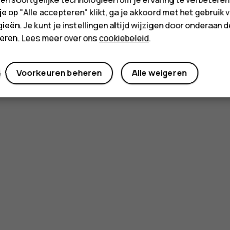
 je op "Alle accepteren" klikt, ga je akkoord met het gebruik 
ieën. Je kunt je instellingen altijd wijzigen door onderaan 
cteren. Lees meer over ons
cookiebeleid
.
Voorkeuren beheren
Alle weigeren