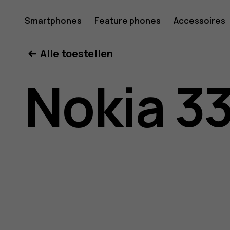
Gebruike
Smartphones
Feature phones
Accessoires
Mijn account
Alle toestellen
Nokia
Nokia 3
3310
3G