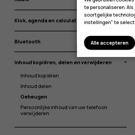
te personaliseren. Als
soortgelijke technolog
Klok, agenda en calculator
instellingen" te sele
Bluetooth
Alle accepteren
Inhoud kopiëren, delen en verwijderen
Inhoud kopiëren
Inhoud delen
Geheugen
Persoonlijke inhoud van uw telefoon
verwijderen