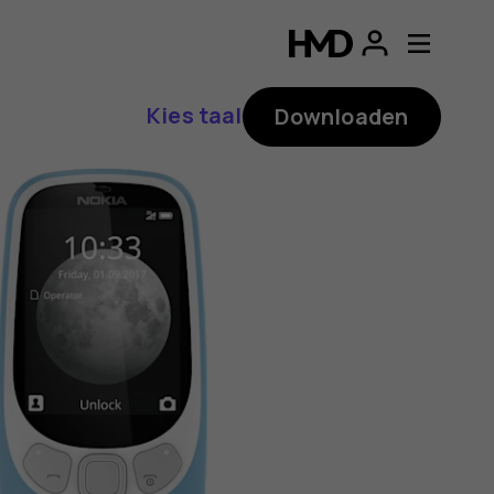
ding
p
Kies taal
Downloaden