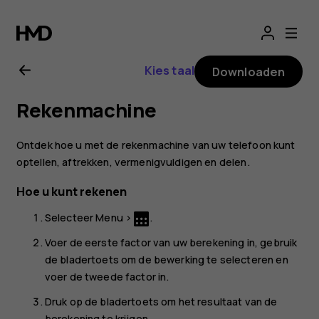
Gebruikershandle
Nokia
Kies taal
Downloaden
3310
Rekenmachine
3G
Ontdek hoe u met de rekenmachine van uw telefoon kunt
optellen, aftrekken, vermenigvuldigen en delen.
Hoe u kunt rekenen
Selecteer
Menu
>
.
Voer de eerste factor van uw berekening in, gebruik
de bladertoets om de bewerking te selecteren en
voer de tweede factor in.
Druk op de bladertoets om het resultaat van de
berekening te krijgen.