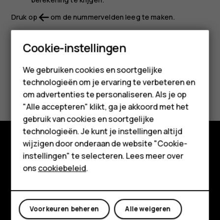
Druk op
om de nummervelden leeg te maken.
Smartphones
Cookie-instellingen
Feature phones
We gebruiken cookies en soortgelijke
technologieën om je ervaring te verbeteren en
Accessoires
Was deze informatie nuttig?
om advertenties te personaliseren. Als je op
HMD Terra M
"Alle accepteren" klikt, ga je akkoord met het
Ja
Nee
gebruik van cookies en soortgelijke
Voor bedrijven
technologieën. Je kunt je instellingen altijd
wijzigen door onderaan de website "Cookie-
Tablets
Shop
instellingen" te selecteren. Lees meer over
Shop
ons
cookiebeleid
.
Over ons
Mijn account
Planet and people
Voorkeuren beheren
Alle weigeren
Klantenservice