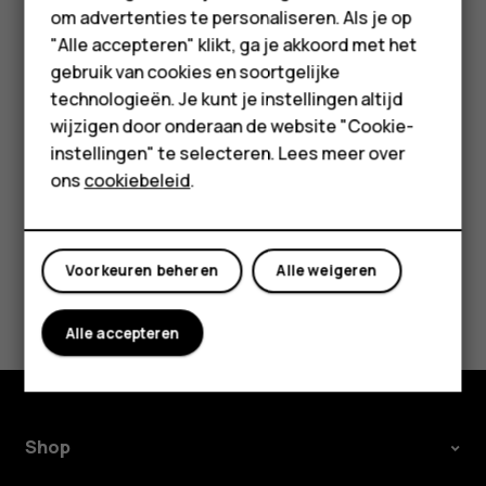
Accessoires
Toetsenblok
>
Schermsnelkoppelingen
om advertenties te personaliseren. Als je op
HMD Terra M
vergrendelen
.
"Alle accepteren" klikt, ga je akkoord met het
gebruik van cookies en soortgelijke
Selecteer
Rechtertoets
of
Linkertoets
en blader
Voor bedrijven
technologieën. Je kunt je instellingen altijd
naar de app of functie die u wilt.
wijzigen door onderaan de website "Cookie-
Tablets
Druk op
Select.
.
instellingen" te selecteren. Lees meer over
Shop
ons
cookiebeleid
.
Mijn account
Voorkeuren beheren
Alle weigeren
Was deze informatie nuttig?
Alle accepteren
Ja
Nee
Shop