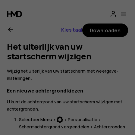
Gebruikershandle
Nokia
Kies taal
Downloaden
3310
Het uiterlijk van uw
3G
startscherm wijzigen
Wijzig het uiterlijk van uw startscherm met weergave-
instellingen.
Een nieuwe achtergrond kiezen
U kunt de achtergrond van uw startscherm wijzigen met
achtergronden.
Selecteer
Menu
>
>
Personalisatie
>
Schermachtergrond vergrendelen
>
Achtergronden
.