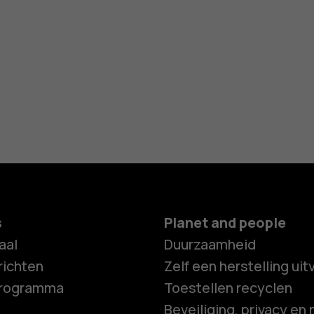
s
Planet and people
aal
Duurzaamheid
ichten
Zelf een herstelling ui
programma
Toestellen recyclen
Beveiliging, privacy en 