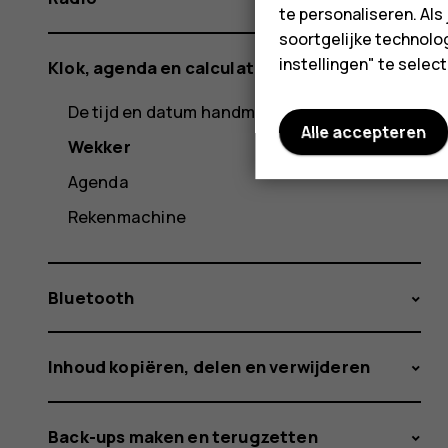
te personaliseren. Als
soortgelijke technolog
instellingen" te sele
Klok, agenda en calculator
De tijd en datum handmatig instellen
Alle accepteren
Wekker
Agenda
Rekenmachine
Bluetooth
Inhoud kopiëren, delen en verwijderen
Back-ups maken en terugzetten