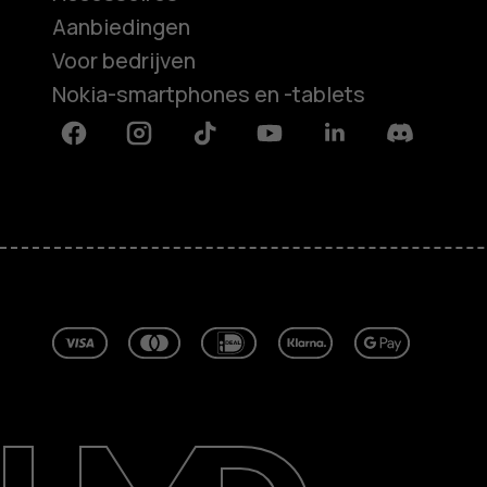
Aanbiedingen
Voor bedrijven
Nokia-smartphones en -tablets
Facebook
Instagram
Tiktok
Youtube
Linkedin
Discord
Over ons
Herstellen, hergebruiken, recycle
Duurzaamheid
Klantenservice