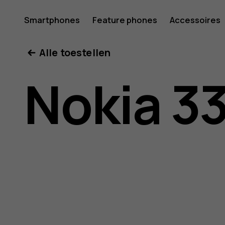
Gebruike
Smartphones
Feature phones
Accessoires
Mijn account
Alle toestellen
Nokia
Nokia 3
3310
3G