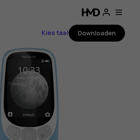
ding
p
Kies taal
Downloaden