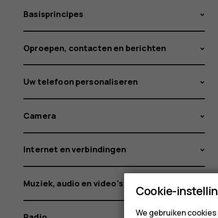
Basisprincipes
Oproepen, contacten en berichten
Uw telefoon personaliseren
Camera
Internet en verbindingen
Muziek, audio en video's
Cookie-instelli
We gebruiken cookies 
Radio