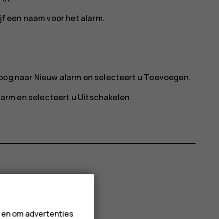
ijf een naam voor het alarm.
hoog naar
Nieuw alarm
en selecteert u
Toevoegen
.
alarm en selecteert u
Uitschakelen
.
n en om advertenties