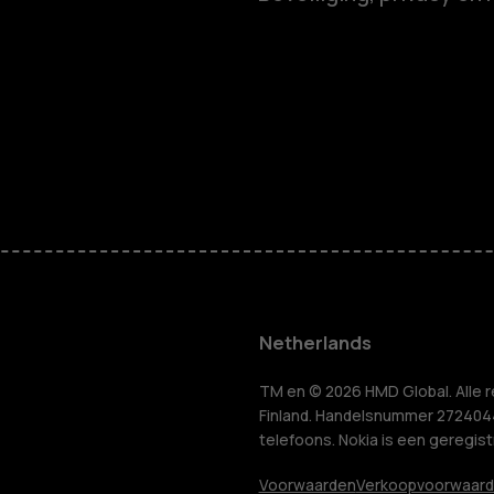
Smartphon
Feature ph
Accessoire
HMD Terra 
Voor bedrij
Netherlands
Tablets
n
TM en © 2026 HMD Global. Alle r
Finland. Handelsnummer 2724044-
telefoons. Nokia is een geregis
Voorwaarden
Verkoopvoorwaar