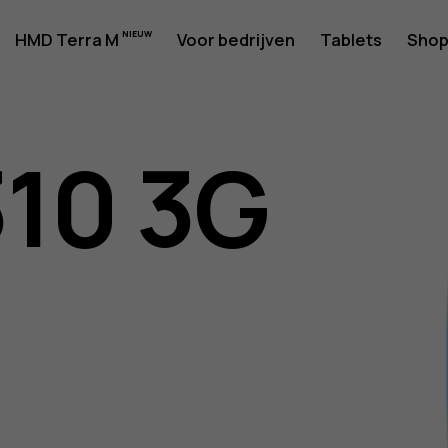
rshandlei
HMD Terra M
Voor bedrijven
Tablets
Sho
310 3G