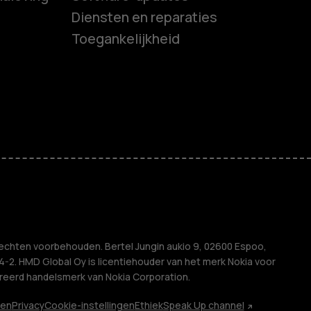
es
Diensten en reparaties
Toegankelijkheid
ones
s
M
ven
echten voorbehouden. Bertel Jungin aukio 9, 02600 Espoo,
2. HMD Global Oy is licentiehouder van het merk Nokia voor
treerd handelsmerk van Nokia Corporation.
den
Privacy
Cookie-instellingen
Ethiek
Speak Up channel