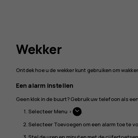
Wekker
Ontdek hoe u de wekker kunt gebruiken om wakker
Een alarm instellen
Geen klok in de buurt? Gebruik uw telefoon als ee
Selecteer
Menu
>
.
Selecteer
Toevoegen
om een alarm toe te v
Stel de uren en minuten met de cijfertoetsen 