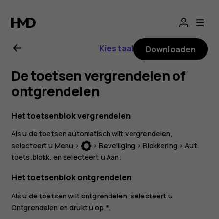
Gebruikershandle
Nokia
Kies taal
Downloaden
3310
De toetsen vergrendelen of
3G
ontgrendelen
Het toetsenblok vergrendelen
Als u de toetsen automatisch wilt vergrendelen,
selecteert u
Menu
>
>
Beveiliging
>
Blokkering
>
Aut.
toets.blokk.
en selecteert u
Aan
.
Het toetsenblok ontgrendelen
Als u de toetsen wilt ontgrendelen, selecteert u
Ontgrendelen
en drukt u op
*
.