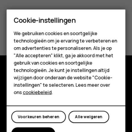
Smartphones
Cookie-instellingen
Feature phones
We gebruiken cookies en soortgelijke
Was deze informatie nuttig?
technologieën om je ervaring te verbeteren en
Accessoires
om advertenties te personaliseren. Als je op
Ja
Nee
HMD Terra M
"Alle accepteren" klikt, ga je akkoord met het
gebruik van cookies en soortgelijke
Voor bedrijven
technologieën. Je kunt je instellingen altijd
Shop
wijzigen door onderaan de website "Cookie-
Tablets
instellingen" te selecteren. Lees meer over
Over ons
Shop
ons
cookiebeleid
.
Planet and people
Mijn account
Klantenservice
Voorkeuren beheren
Alle weigeren
Facebook
Instagram
Tiktok
Youtube
Linkedin
Discord