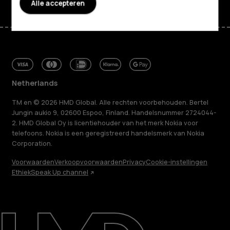
Alle accepteren
Netherlands
TM en © 2026 HMD Global. Alle rechten voorbehouden. Bertel
Jungin aukio 9, 02600 Espoo, Finland. Handelsnummer 2724044-
2. HMD Global Oy is licentiehouder van het merk Nokia voor
telefoons. Nokia is een geregistreerd handelsmerk van Nokia
Corporation.
Voorwaarden
Verkoopvoorwaarden
Privacy
Cookie-instellingen
Ethiek
Speak Up channel
Over ons
Herstellen, hergebruiken, recyclen
Duurzaamheid