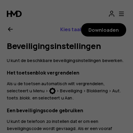
Gebruikershandle
Nokia
Kies taal
Downloaden
3310
Beveiligingsinstellingen
3G
U kunt de beschikbare beveiligingsinstellingen bewerken.
Het toetsenblok vergrendelen
Als u de toetsen automatisch wilt vergrendelen,
selecteert u
Menu
>
>
Beveiliging
>
Blokkering
>
Aut.
toets.blokk.
en selecteert u
Aan
.
Een beveiligingscode gebruiken
U kunt de telefoon zo instellen dat er om een
beveiligingscode wordt gevraagd. Als er een vooraf