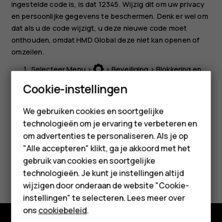
ingestelde code is, is dat 12345. Wijzig dit om uw privacy
en persoonlijke gegevens te beschermen. Denk er wel om
dat als u de code wijzigt, u deze nieuwe code moet
onthouden, omdat HMD Global deze niet kan openen of
omzeilen.
Selecteer
Menu
>
>
Beveiliging
>
Blokkering
en
schakel
Beveiligingscode
in.
Smartphones
Cookie-instellingen
Voer de beveiligingscode in en selecteer
OK
.
Feature phones
We gebruiken cookies en soortgelijke
technologieën om je ervaring te verbeteren en
Accessoires
om advertenties te personaliseren. Als je op
HMD Terra M
"Alle accepteren" klikt, ga je akkoord met het
gebruik van cookies en soortgelijke
Voor bedrijven
Was deze informatie nuttig?
technologieën. Je kunt je instellingen altijd
wijzigen door onderaan de website "Cookie-
Tablets
Ja
Nee
instellingen" te selecteren. Lees meer over
Shop
ons
cookiebeleid
.