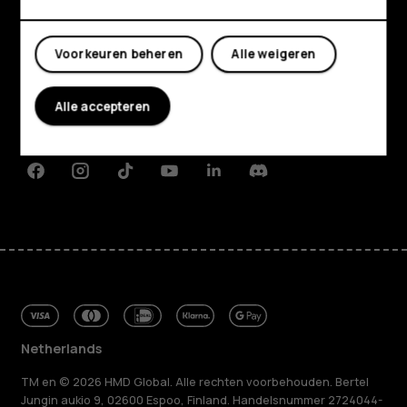
Shop
Mijn account
Voorkeuren beheren
Alle weigeren
Over ons
Planet and people
Alle accepteren
Klantenservice
Facebook
Instagram
Tiktok
Youtube
Linkedin
Discord
Netherlands
TM en © 2026 HMD Global. Alle rechten voorbehouden. Bertel
Jungin aukio 9, 02600 Espoo, Finland. Handelsnummer 2724044-