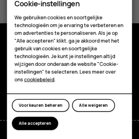
Smartphones
Was deze informatie nuttig?
Cookie-instellingen
Feature phones
Ja
Nee
We gebruiken cookies en soortgelijke
technologieën om je ervaring te verbeteren en
Accessoires
om advertenties te personaliseren. Als je op
HMD Terra M
"Alle accepteren" klikt, ga je akkoord met het
Shop
gebruik van cookies en soortgelijke
Voor bedrijven
technologieën. Je kunt je instellingen altijd
Over ons
wijzigen door onderaan de website "Cookie-
Tablets
Planet and people
instellingen" te selecteren. Lees meer over
Shop
ons
cookiebeleid
.
Klantenservice
Facebook
Instagram
Tiktok
Youtube
Linkedin
Discord
Mijn account
Voorkeuren beheren
Alle weigeren
Alle accepteren