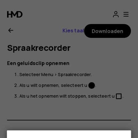
Gebruikershandle
Nokia
Kies taal
Downloaden
3310
Spraakrecorder
3G
Een geluidsclip opnemen
Selecteer
Menu
>
Spraakrecorder
.
Als u wilt opnemen, selecteert u
.
Als u het opnemen wilt stoppen, selecteert u
.