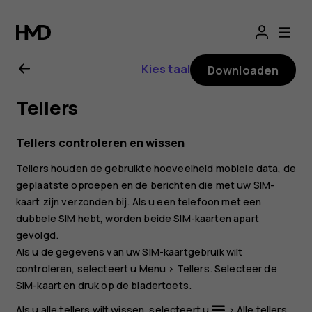
Gebruikershandle
Nokia
Kies taal
Downloaden
3310
Tellers
3G
Tellers controleren en wissen
Tellers
houden de gebruikte hoeveelheid mobiele data, de
geplaatste oproepen en de berichten die met uw SIM-
kaart zijn verzonden bij. Als u een telefoon met een
dubbele SIM hebt, worden beide SIM-kaarten apart
gevolgd.
Als u de gegevens van uw SIM-kaartgebruik wilt
controleren, selecteert u
Menu
>
Tellers
. Selecteer de
SIM-kaart en druk op de bladertoets.
Als u alle tellers wilt wissen, selecteert u
>
Alle tellers