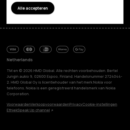
Facebook
Instagram
Tiktok
Youtube
Linkedin
Discord
Alle accepteren
Netherlands
TM en © 2026 HMD Global. Alle rechten voorbehouden. Bertel
Jungin aukio 9, 02600 Espoo, Finland. Handelsnummer 2724044-
2. HMD Global Oy is licentiehouder van het merk Nokia voor
telefoons. Nokia is een geregistreerd handelsmerk van Nokia
Corporation.
Voorwaarden
Verkoopvoorwaarden
Privacy
Cookie-instellingen
Ethiek
Speak Up channel
Over ons