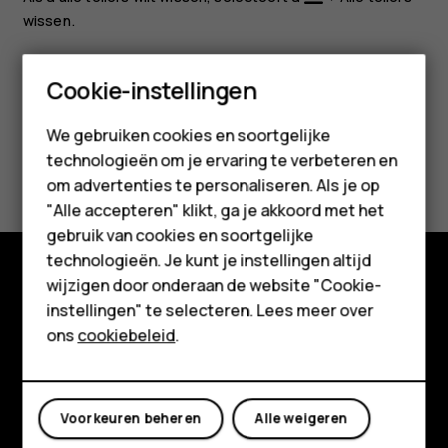
wissen
.
Smartphones
Cookie-instellingen
Feature phones
We gebruiken cookies en soortgelijke
technologieën om je ervaring te verbeteren en
Was deze informatie nuttig?
Accessoires
om advertenties te personaliseren. Als je op
HMD Terra M
"Alle accepteren" klikt, ga je akkoord met het
Ja
Nee
gebruik van cookies en soortgelijke
Voor bedrijven
technologieën. Je kunt je instellingen altijd
wijzigen door onderaan de website "Cookie-
Tablets
Shop
instellingen" te selecteren. Lees meer over
Shop
ons
cookiebeleid
.
Over ons
Planet and people
Mijn account
Voorkeuren beheren
Alle weigeren
Klantenservice