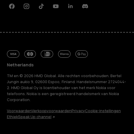
Facebook
Instagram
Tiktok
Youtube
Linkedin
Discord
Netherlands
TM en © 2026 HMD Global. Alle rechten voorbehouden. Bertel
Jungin aukio 9, 02600 Espoo, Finland. Handelsnummer 2724044-
2. HMD Global Oy is licentiehouder van het merk Nokia voor
telefoons. Nokia is een geregistreerd handelsmerk van Nokia
Corporation.
Voorwaarden
Verkoopvoorwaarden
Privacy
Cookie-instellingen
Ethiek
Speak Up channel
Over ons