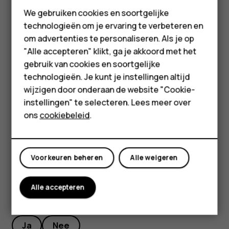
Smartphones
We gebruiken cookies en soortgelijke
Gebruik een bedrade hoofdtelefoon in plaats van de
Feature phones
technologieën om je ervaring te verbeteren en
luidspreker.
om advertenties te personaliseren. Als je op
Accessoires
Wijzig de instellingen van het telefoonscherm: stel
"Alle accepteren" klikt, ga je akkoord met het
het telefoonscherm zo in dat het na een korte tijd
HMD Terra M
gebruik van cookies en soortgelijke
wordt uitgeschakeld.
technologieën. Je kunt je instellingen altijd
Voor bedrijven
Verlaag de helderheid van het scherm.
wijzigen door onderaan de website "Cookie-
instellingen" te selecteren. Lees meer over
Tablets
Gebruik indien van toepassing netwerkverbindingen
ons
cookiebeleid
.
zoals Bluetooth selectief: schakel de verbindingen
alleen in wanneer u ze gebruikt.
Mijn account
Voorkeuren beheren
Alle weigeren
Alle accepteren
Was deze informatie nuttig?
Ja
Nee