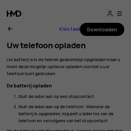
Gebruikershandle
Nokia
Kies taal
Downloaden
3310
Uw telefoon opladen
3G
Uw batterij is in de fabriek gedeeltelijk opgeladen maar u
moet deze mogelijk opnieuw opladen voordat u uw
telefoon kunt gebruiken.
De batterij opladen
Sluit de lader aan op een stopcontact.
Sluit de lader aan op de telefoon. Wanneer de
batterij is opgeladen, koppelt u lader los van de
telefoon en vervolgens van het stopcontact.
Als de batterij volledig ontladen is, kan het enkele minuten