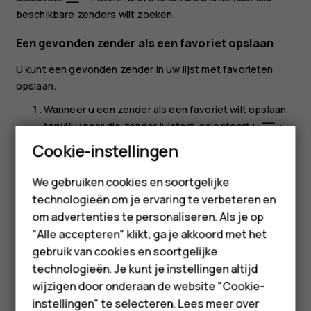
beschikbare zenders wilt zoeken.
Een gevonden zender als een favoriet opslaan
U kunt een gevonden zender in uw lijst met favorieten
opslaan.
Wanneer u een zender als een favoriet wilt opslaan
terwijl u naar die zender luistert, selecteert u
>
Smartphones
Aan favorieten toevoegen
.
Cookie-instellingen
Selecteer een positie en selecteer
Toevoegen
.
Feature phones
We gebruiken cookies en soortgelijke
Geef het kanaal een naam en selecteer
OK
.
technologieën om je ervaring te verbeteren en
Accessoires
om advertenties te personaliseren. Als je op
HMD Terra M
"Alle accepteren" klikt, ga je akkoord met het
gebruik van cookies en soortgelijke
Voor bedrijven
technologieën. Je kunt je instellingen altijd
wijzigen door onderaan de website "Cookie-
Was deze informatie nuttig?
Tablets
instellingen" te selecteren. Lees meer over