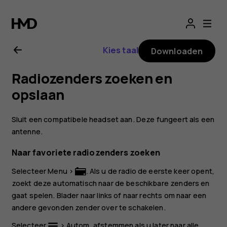
Gebruikershandle
Nokia
Kies taal
Downloaden
3310
Radiozenders zoeken en
3G
opslaan
Sluit een compatibele headset aan. Deze fungeert als een
antenne.
Naar favoriete radiozenders zoeken
Selecteer
Menu
>
. Als u de radio de eerste keer opent,
zoekt deze automatisch naar de beschikbare zenders en
gaat spelen. Blader naar links of naar rechts om naar een
andere gevonden zender over te schakelen.
Selecteer
>
Autom. afstemmen
als u later naar alle