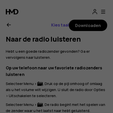
Gebruikershandle
Nokia
Kies taal
Downloaden
3310
Naar de radio luisteren
3G
Hebt u een goede radiozender gevonden? Ga er
vervolgens naar luisteren.
Op uw telefoon naar uw favoriete radiozenders
luisteren
Selecteer
Menu
>
. Druk op de pijl omhoog of omlaag
als u het volume wilt wijzigen. U sluit de radio door
Opties
>
Uitschakelen
te selecteren.
Selecteer
Menu
>
. De radio begint met het spelen van
de zender waar u het laatst naar hebt geluisterd.