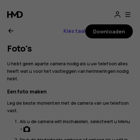
Gebruikershandle
Nokia
Kies taal
Downloaden
3310
Foto's
3G
U hebt geen aparte camera nodig als u uw telefoon alles
heeft wat u voor het vastleggen van herinneringen nodig
hebt.
Een foto maken
Leg de beste momenten met de camera van uw telefoon
vast.
Als u de camera wilt inschakelen, selecteert u
Menu
>
.
Druk de bladertoets omhoog of omlaag als u wilt in-