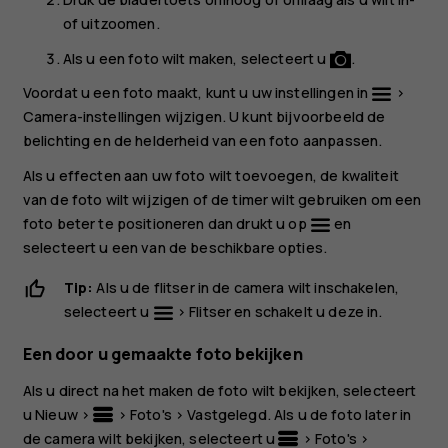
of uitzoomen.
Als u een foto wilt maken, selecteert u
.
Voordat u een foto maakt, kunt u uw instellingen in
>
Camera-instellingen
wijzigen. U kunt bijvoorbeeld de
belichting en de helderheid van een foto aanpassen.
Als u effecten aan uw foto wilt toevoegen, de kwaliteit
van de foto wilt wijzigen of de timer wilt gebruiken om een
foto beter te positioneren dan drukt u op
en
selecteert u een van de beschikbare opties.
Tip:
Als u de flitser in de camera wilt inschakelen,
selecteert u
>
Flitser
en schakelt u deze in.
Een door u gemaakte foto bekijken
Als u direct na het maken de foto wilt bekijken, selecteert
u
Nieuw
>
>
Foto's
>
Vastgelegd
. Als u de foto later in
de camera wilt bekijken, selecteert u
>
Foto's
>