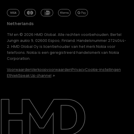
Netherlands
TM en © 2026 HMD Global. Alle rechten voorbehouden. Bertel
Jungin aukio 9, 02600 Espoo, Finland. Handelsnummer 2724044-
2. HMD Global Oy is licentiehouder van het merk Nokia voor
telefoons. Nokia is een geregistreerd handelsmerk van Nokia
Corporation.
Voorwaarden
Verkoopvoorwaarden
Privacy
Cookie-instellingen
Ethiek
Speak Up channel
Over ons
Herstellen, hergebruiken, recyclen
Duurzaamheid
Klantenservice
Netherlands