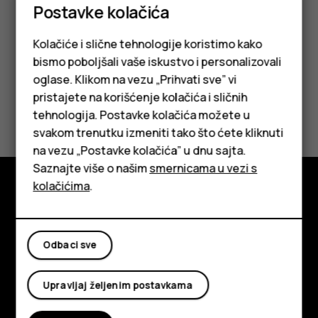
uključite izradu rezervne kopije.
Postavke kolačića
Kolačiće i slične tehnologije koristimo kako
bismo poboljšali vaše iskustvo i personalizovali
oglase. Klikom na vezu „Prihvati sve” vi
pristajete na korišćenje kolačića i sličnih
Da li vam je ovo bilo korisno?
tehnologija. Postavke kolačića možete u
Pametni telefoni
svakom trenutku izmeniti tako što ćete kliknuti
Da
Ne
na vezu „Postavke kolačića” u dnu sajta.
Klasični telefoni
Saznajte više o našim
smernicama u vezi s
Tableti
kolačićima
.
Istražite
O kompaniji
Odbaci sve
Planet and people
Upravljaj željenim postavkama
Podrška