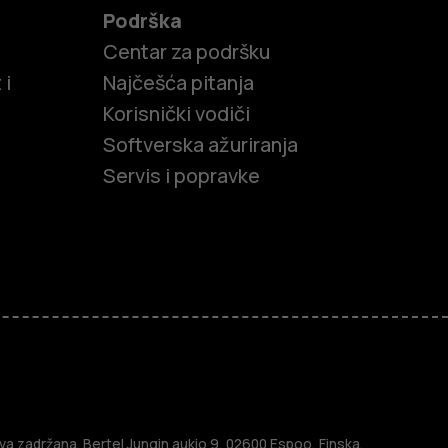
Podrška
Centar za podršku
 i
Najčešća pitanja
Korisnički vodiči
Softverska ažuriranja
Servis i popravke
efoni
a zadržana. Bertel Jungin aukio 9, 02600 Espoo, Finska.