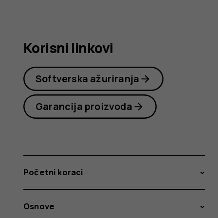
korisnika
Korisni linkovi
Softverska ažuriranja
Garancija proizvoda
Početni koraci
Osnove