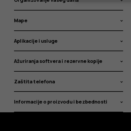
Mape
Aplikacije i usluge
Ažuriranja softvera i rezervne kopije
Zaštita telefona
Informacije o proizvodu i bezbednosti