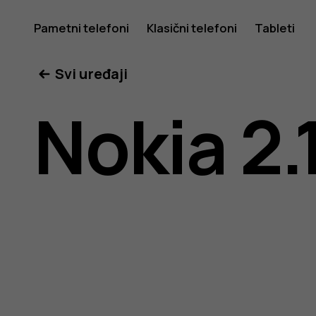
Nokia
Pametni telefoni
Klasični telefoni
Tableti
Svi uređaji
2.1
Nokia 2.
uputstvo
za