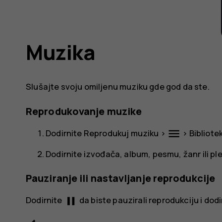
Muzika
Slušajte svoju omiljenu muziku gde god da ste.
Reprodukovanje muzike
menu
Dodirnite
Reprodukuj muziku
>
>
Bibliote
Dodirnite izvođača, album, pesmu, žanr ili ple
Pauziranje ili nastavljanje reprodukcije
pause
Dodirnite
da biste pauzirali reprodukciju i dod