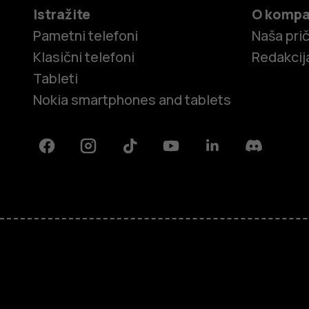
Istražite
O kompa
Pametni telefoni
Naša pri
Klasični telefoni
Redakcij
Tableti
Nokia smartphones and tablets
Facebook
Instagram
Tiktok
Youtube
Linkedin
Discord