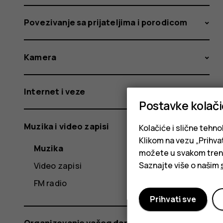
Povezivanje sa prijateljima i porodicom
Kamera
Internet i veze
Postavke kolač
Muzika i video zapisi
Kolačiće i slične tehno
Klikom na vezu „Prihvat
Muzika
možete u svakom trenut
Video zapisi
Saznajte više o našim
FM radio
Prihvati sve
Organizovanje vašeg dana