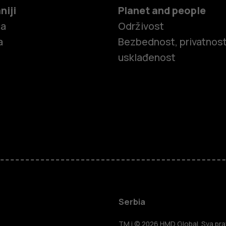
niji
Planet and people
ča
Održivost
a
Bezbednost, privatnost
usklađenost
Pametni tel
Serbia
TM i © 2026 HMD Global. Sva prav