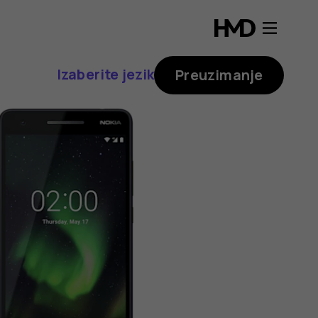
Izaberite jezik
Preuzimanje