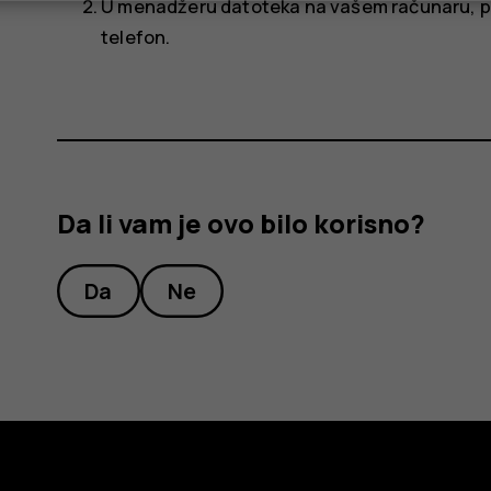
U menadžeru datoteka na vašem računaru, pre
telefon.
Da li vam je ovo bilo korisno?
Da
Ne