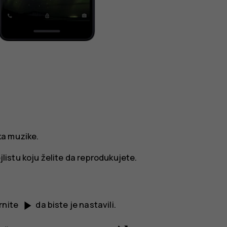
ka muzike
.
jlistu koju želite da reprodukujete.
play_arrow
irnite
da biste je nastavili.