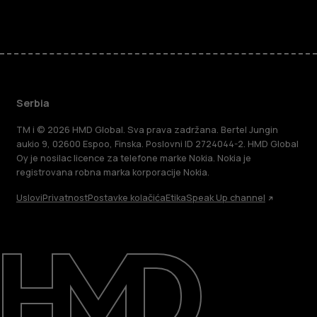
Serbia
TM i © 2026 HMD Global. Sva prava zadržana. Bertel Jungin
aukio 9, 02600 Espoo, Finska. Poslovni ID 2724044-2. HMD Global
Oy je nosilac licence za telefone marke Nokia. Nokia je
registrovana robna marka korporacije Nokia.
Uslovi
Privatnost
Postavke kolačića
Etika
Speak Up channel
O kompaniji
Podrška
Serbia