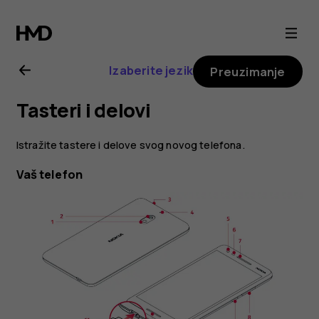
Nokia
2.1
Izaberite jezik
Preuzimanje
uputstvo
Tasteri i delovi
za
Istražite tastere i delove svog novog telefona.
korisnika
Vaš telefon