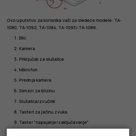
Ovo uputstvo za korisnika važi za sledeće modele: TA-
1080, TA-1092, TA-1084, TA-1093 i TA-1086.
Blic
Kamera
Priključak za slušalice
Mikrofon
Prednja kamera
Senzor za blizinu
Slušalica/zvučnik
Tasteri za jačinu zvuka
Taster "napajanje/zaključavanje"
Zvučnik