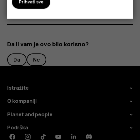
Prihvati sve
Da li vam je ovo bilo korisno?
Da
Ne
Istražite
O kompaniji
Planet and people
Podrška
Facebook
Instagram
Tiktok
Youtube
Linkedin
Discord