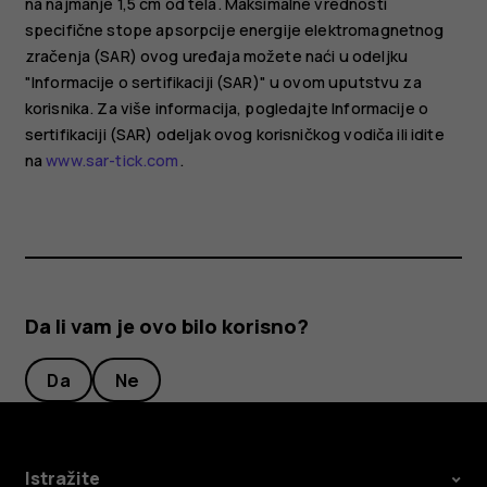
na najmanje 1,5 cm od tela. Maksimalne vrednosti
specifične stope apsorpcije energije elektromagnetnog
zračenja (SAR) ovog uređaja možete naći u odeljku
"Informacije o sertifikaciji (SAR)" u ovom uputstvu za
korisnika. Za više informacija, pogledajte Informacije o
sertifikaciji (SAR) odeljak ovog korisničkog vodiča ili idite
na
www.sar-tick.com
.
Da li vam je ovo bilo korisno?
Da
Ne
Istražite