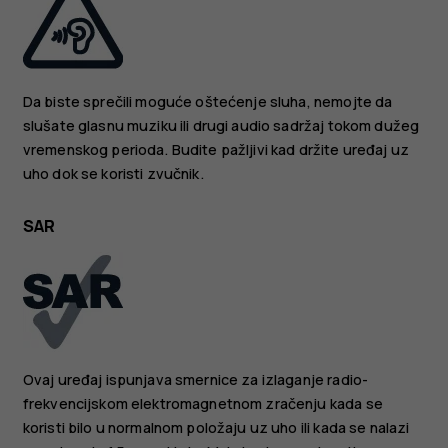
Da biste sprečili moguće oštećenje sluha, nemojte da
slušate glasnu muziku ili drugi audio sadržaj tokom dužeg
vremenskog perioda. Budite pažljivi kad držite uređaj uz
uho dok se koristi zvučnik.
SAR
Ovaj uređaj ispunjava smernice za izlaganje radio-
frekvencijskom elektromagnetnom zračenju kada se
koristi bilo u normalnom položaju uz uho ili kada se nalazi