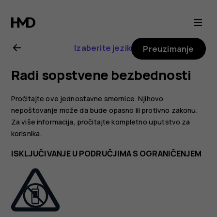
Nokia
2.1
Izaberite jezik
Preuzimanje
uputstvo
Radi sopstvene bezbednosti
za
Pročitajte ove jednostavne smernice. Njihovo
korisnika
nepoštovanje može da bude opasno ili protivno zakonu.
Za više informacija, pročitajte kompletno uputstvo za
korisnika.
ISKLJUČIVANJE U PODRUČJIMA S OGRANIČENJEM