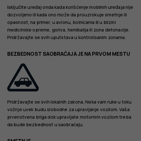
Isključite uređaj onda kada korišćenje mobilnih uređaja nije
dozvoljeno ili kada ono može da prouzrokuje smetnje ili
opasnost, na primer, u avionu, bolnicama ili u blizini
medicinske opreme, goriva, hemikalija ili zona detonacije.
Pridržavajte se svih uputstava u kontrolisanim zonama.
BEZBEDNOST SAOBRAĆAJA JE NA PRVOM MESTU
Pridržavajte se svih lokalnih zakona. Neka vam ruke u toku
vožnje uvek budu slobodne za upravljanje vozilom. Vaša
prvenstvena briga dok upravljate motornim vozilom treba
da bude bezbednost u saobraćaju.