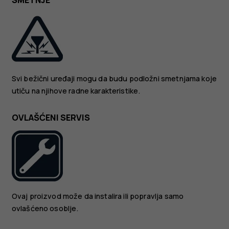
SMETNJE
Svi bežični uređaji mogu da budu podložni smetnjama koje
utiču na njihove radne karakteristike.
OVLAŠĆENI SERVIS
Ovaj proizvod može da instalira ili popravlja samo
ovlašćeno osoblje.