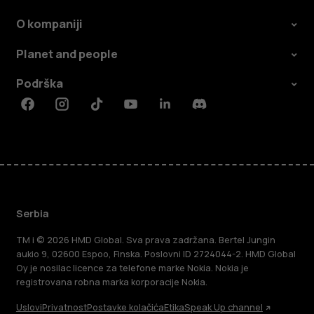
O kompaniji
Planet and people
Podrška
Facebook
Instagram
Tiktok
Youtube
Linkedin
Discord
Serbia
TM i © 2026 HMD Global. Sva prava zadržana. Bertel Jungin
aukio 9, 02600 Espoo, Finska. Poslovni ID 2724044-2. HMD Global
Oy je nosilac licence za telefone marke Nokia. Nokia je
registrovana robna marka korporacije Nokia.
Uslovi
Privatnost
Postavke kolačića
Etika
Speak Up channel