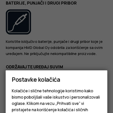
BATERIJE, PUNJAČI I DRUGI PRIBOR
Koristite isključivo baterije, punjače i drugi pribor koje je
kompanija HMD Global Oy odobrila za korišćenje sa ovim
uređajem. Ne priključujte nekompatibilne proizvode.
ODRŽAVAJTE UREĐAJ SUVIM
Postavke kolačića
Kolačiće i slične tehnologije koristimo kako
bismo poboljšali vaše iskustvo i personalizovali
oglase. Klikom na vezu „Prihvati sve” vi
Ako je uređaj vodootporan, za detaljnije smernice
pristajete na korišćenje kolačića i sličnih
pogledajte njegov IP rejting u tehničkim specifikacijama