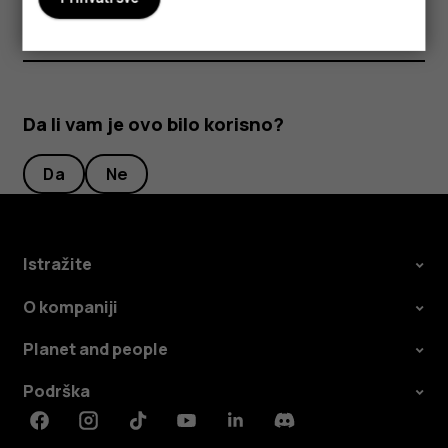
Da li vam je ovo bilo korisno?
Da
Ne
Istražite
O kompaniji
Planet and people
Podrška
Facebook
Instagram
Tiktok
Youtube
Linkedin
Discord