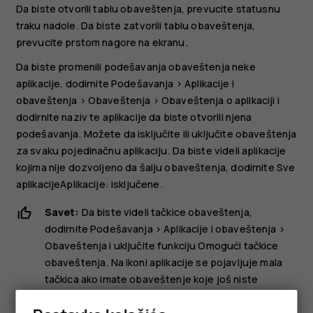
Da biste otvorili tablu obaveštenja, prevucite statusnu
traku nadole. Da biste zatvorili tablu obaveštenja,
prevucite prstom nagore na ekranu.
Da biste promenili podešavanja obaveštenja neke
aplikacije, dodirnite
Podešavanja
>
Aplikacije i
obaveštenja
>
Obaveštenja
>
Obaveštenja o aplikaciji
i
dodirnite naziv te aplikacije da biste otvorili njena
podešavanja. Možete da isključite ili uključite obaveštenja
za svaku pojedinačnu aplikaciju. Da biste videli aplikacije
kojima nije dozvoljeno da šalju obaveštenja, dodirnite
Sve
aplikacije
Aplikacije: isključene
.
Savet:
Da biste videli tačkice obaveštenja,
dodirnite
Podešavanja
>
Aplikacije i obaveštenja
>
Obaveštenja
i uključite funkciju
Omogući tačkice
obaveštenja
. Na ikoni aplikacije se pojavljuje mala
tačkica ako imate obaveštenje koje još niste
pregledali. Dodirnite i zadržite ikonu da biste videli
dostupne opcije. Možete da dodirnete obaveštenje