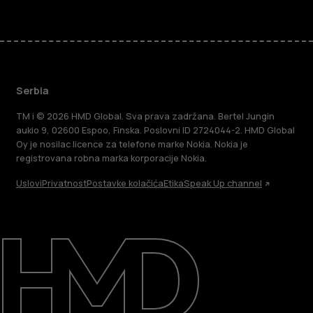
Serbia
TM i © 2026 HMD Global. Sva prava zadržana. Bertel Jungin
aukio 9, 02600 Espoo, Finska. Poslovni ID 2724044-2. HMD Global
Oy je nosilac licence za telefone marke Nokia. Nokia je
registrovana robna marka korporacije Nokia.
Uslovi
Privatnost
Postavke kolačića
Etika
Speak Up channel
O kompaniji
Podrška
Serbia