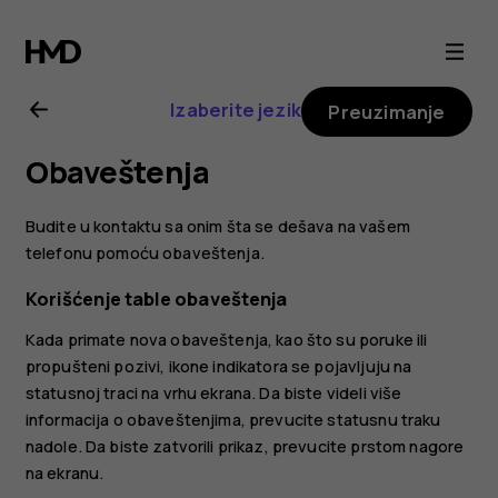
Nokia
2.1
Izaberite jezik
Preuzimanje
uputstvo
Obaveštenja
za
Budite u kontaktu sa onim šta se dešava na vašem
korisnika
telefonu pomoću obaveštenja.
Korišćenje table obaveštenja
Kada primate nova obaveštenja, kao što su poruke ili
propušteni pozivi, ikone indikatora se pojavljuju na
statusnoj traci na vrhu ekrana. Da biste videli više
informacija o obaveštenjima, prevucite statusnu traku
nadole. Da biste zatvorili prikaz, prevucite prstom nagore
na ekranu.