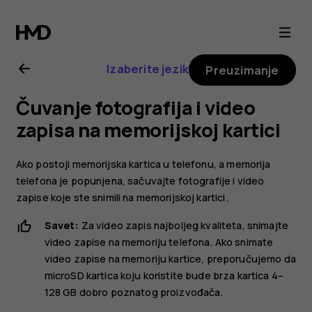
Nokia
2.1
Izaberite jezik
Preuzimanje
uputstvo
Čuvanje fotografija i video
za
zapisa na memorijskoj kartici
korisnika
Ako postoji memorijska kartica u telefonu, a memorija
telefona je popunjena, sačuvajte fotografije i video
zapise koje ste snimili na memorijskoj kartici.
Savet:
Za video zapis najboljeg kvaliteta, snimajte
video zapise na memoriju telefona. Ako snimate
video zapise na memoriju kartice, preporučujemo da
microSD kartica koju koristite bude brza kartica 4–
128 GB dobro poznatog proizvođača.