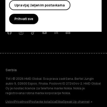
O kompaniji
Upravljaj željenim postavkama
Planet and people
Prihvati sve
Podrška
Facebook
Instagram
Tiktok
Youtube
Linkedin
Discord
Serbia
TM i © 2026 HMD Global. Sva prava zadržana. Bertel Jungin
aukio 9, 02600 Espoo, Finska. Poslovni ID 2724044-2. HMD Global
Oy je nosilac licence za telefone marke Nokia. Nokia je
registrovana robna marka korporacije Nokia.
Uslovi
Privatnost
Postavke kolačića
Etika
Speak Up channel