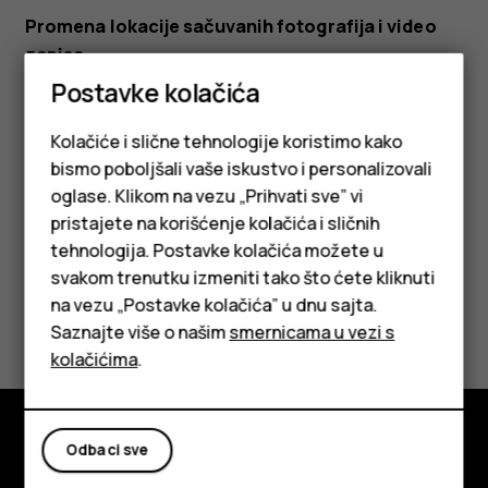
Promena lokacije sačuvanih fotografija i video
zapisa
Postavke kolačića
Dodirnite
Kamera
.
Dodirnite
>
Podešavanja
>
Skladište
menu
settings
Kolačiće i slične tehnologije koristimo kako
podataka
.
bismo poboljšali vaše iskustvo i personalizovali
oglase. Klikom na vezu „Prihvati sve” vi
pristajete na korišćenje kolačića i sličnih
tehnologija. Postavke kolačića možete u
Pametni telefoni
svakom trenutku izmeniti tako što ćete kliknuti
na vezu „Postavke kolačića” u dnu sajta.
Klasični telefoni
Da li vam je ovo bilo korisno?
Saznajte više o našim
smernicama u vezi s
Tableti
kolačićima
.
Da
Ne
Odbaci sve
Istražite