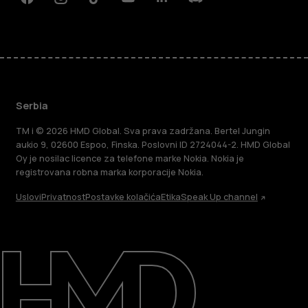
Facebook
Instagram
Tiktok
Youtube
Linkedin
Discord
Serbia
TM i © 2026 HMD Global. Sva prava zadržana. Bertel Jungin
aukio 9, 02600 Espoo, Finska. Poslovni ID 2724044-2. HMD Global
Oy je nosilac licence za telefone marke Nokia. Nokia je
registrovana robna marka korporacije Nokia.
Uslovi
Privatnost
Postavke kolačića
Etika
Speak Up channel
O kompaniji
Podrška