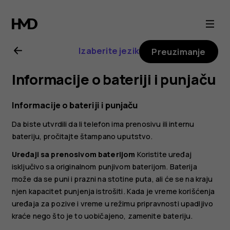
Nokia
2.1
Izaberite jezik
Preuzimanje
uputstvo
Informacije o bateriji i punjaču
za
Informacije o bateriji i punjaču
korisnika
Da biste utvrdili da li telefon ima prenosivu ili internu
bateriju, pročitajte štampano uputstvo.
Uređaji sa prenosivom baterijom
Koristite uređaj
isključivo sa originalnom punjivom baterijom. Baterija
može da se puni i prazni na stotine puta, ali će se na kraju
njen kapacitet punjenja istrošiti. Kada je vreme korišćenja
uređaja za pozive i vreme u režimu pripravnosti upadljivo
kraće nego što je to uobičajeno, zamenite bateriju.