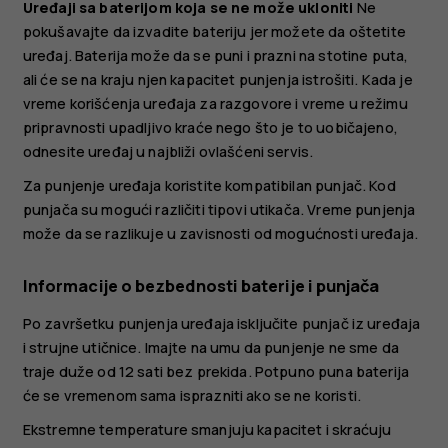
Uređaji sa baterijom koja se ne može ukloniti
Ne
pokušavajte da izvadite bateriju jer možete da oštetite
uređaj. Baterija može da se puni i prazni na stotine puta,
ali će se na kraju njen kapacitet punjenja istrošiti. Kada je
vreme korišćenja uređaja za razgovore i vreme u režimu
pripravnosti upadljivo kraće nego što je to uobičajeno,
odnesite uređaj u najbliži ovlašćeni servis.
Za punjenje uređaja koristite kompatibilan punjač. Kod
punjača su mogući različiti tipovi utikača. Vreme punjenja
može da se razlikuje u zavisnosti od mogućnosti uređaja.
Informacije o bezbednosti baterije i punjača
Po završetku punjenja uređaja isključite punjač iz uređaja
i strujne utičnice. Imajte na umu da punjenje ne sme da
traje duže od 12 sati bez prekida. Potpuno puna baterija
će se vremenom sama isprazniti ako se ne koristi.
Ekstremne temperature smanjuju kapacitet i skraćuju