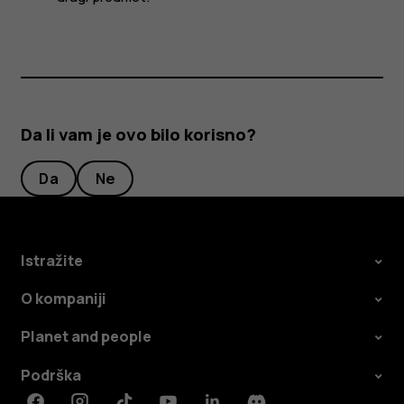
Da li vam je ovo bilo korisno?
Da
Ne
Istražite
O kompaniji
Planet and people
Podrška