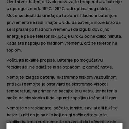
životni vek baterije. Uvek održavajte temperaturu baterije
u opsegu između 15°C i 25°C radi optimalnog učinka.
Može se desiti da uređaj sa toplom ili hladnom baterijom
privremeno ne radi. Imajte u vidu da baterija može brzo da
se isprazni po hladnom vremenu i da izgubi dovoljno
energije pa se telefon isključuje u roku od nekoliko minuta.
Kada ste napolju po hladnom vremenu, držite telefon na
toplom.
Poštujte lokalne propise. Baterije po mogućstvu
reciklirajte. Ne odlažite ih sa otpadom iz domaćinstva.
Nemojte izlagati bateriju ekstremno niskom vazdušnom
pritisku i nemojte je ostavljati na ekstremno visokoj
temperaturi, na primer, ne bacajte je u vatru, jer baterija
može da eksplodira ili da ispusti zapaljivu tečnost ili gas.
Nemojte da rasklapate, sečete, lomite, savijate ili bušite
bateriju niti da je na bilo koji drugi način oštećujete.
Ukoliko baterija curi, nemojte dozvoliti da tečnost iz nje
dođe u dodir sa kožom ili očima. U slučaju da do toga