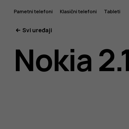
Nokia
Pametni telefoni
Klasični telefoni
Tableti
Svi uređaji
2.1
Nokia 2.
uputstvo
za