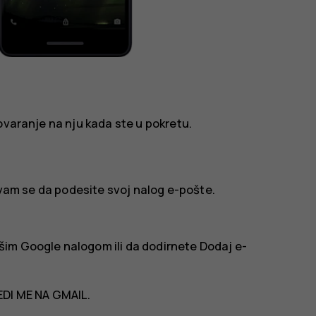
ovaranje na nju kada ste u pokretu.
e vam se da podesite svoj nalog e-pošte.
im Google nalogom ili da dodirnete
Dodaj e-
DI ME NA GMAIL
.