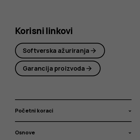
korisnika
Korisni linkovi
Softverska ažuriranja
Garancija proizvoda
Početni koraci
Osnove