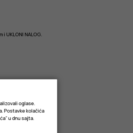
m i
UKLONI NALOG
.
Dodaj iz Kontakata
.
alizovali oglase.
ja. Postavke kolačića
ća” u dnu sajta.