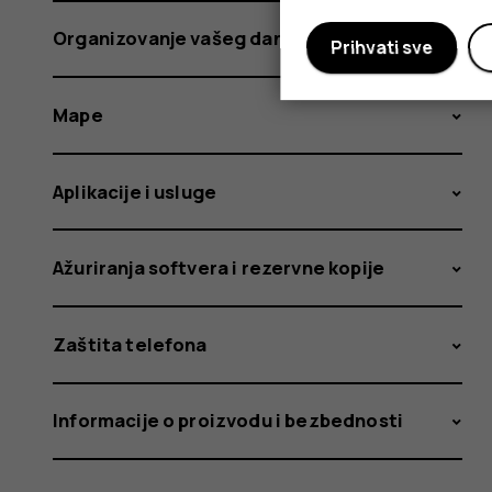
Organizovanje vašeg dana
Prihvati sve
Mape
Aplikacije i usluge
Ažuriranja softvera i rezervne kopije
Zaštita telefona
Informacije o proizvodu i bezbednosti