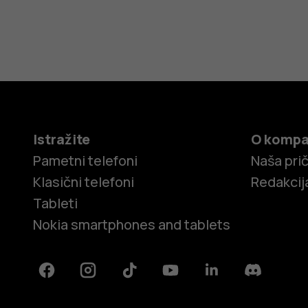
Istražite
O kompa
Pametni telefoni
Naša pri
Klasični telefoni
Redakcij
Tableti
Nokia smartphones and tablets
Facebook
Instagram
Tiktok
Youtube
Linkedin
Discord