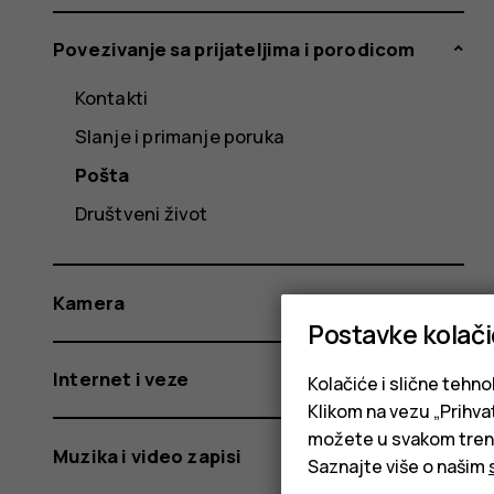
Povezivanje sa prijateljima i porodicom
Kontakti
Slanje i primanje poruka
Pošta
Društveni život
Kamera
Postavke kolač
Internet i veze
Kolačiće i slične tehno
Klikom na vezu „Prihvat
možete u svakom trenut
Muzika i video zapisi
Saznajte više o našim