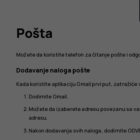
Pošta
Možete da koristite telefon za čitanje pošte i odg
Dodavanje naloga pošte
Kada koristite aplikaciju Gmail prvi put, zatražić
Dodirnite
Gmail
.
Možete da izaberete adresu povezanu sa vaš
adresu
.
Nakon dodavanja svih naloga, dodirnite
ODVE