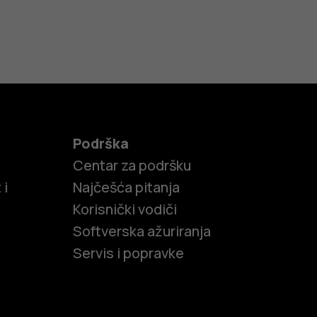
Podrška
Centar za podršku
 i
Najčešća pitanja
Korisnički vodiči
Softverska ažuriranja
Servis i popravke