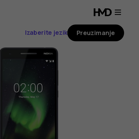
Izaberite jezik
Preuzimanje