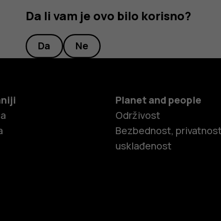
Da li vam je ovo bilo korisno?
Da
Ne
niji
Planet and people
ča
Održivost
a
Bezbednost, privatnost
usklađenost