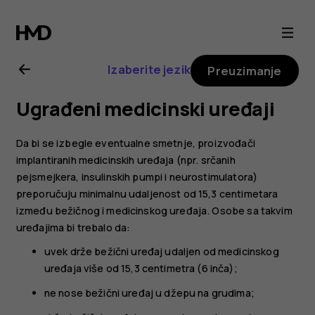
Nokia
2.1
Izaberite jezik
Preuzimanje
uputstvo
Ugrađeni medicinski uređaji
za
Da bi se izbegle eventualne smetnje, proizvođači
korisnika
implantiranih medicinskih uređaja (npr. srčanih
pejsmejkera, insulinskih pumpi i neurostimulatora)
preporučuju minimalnu udaljenost od 15,3 centimetara
između bežičnog i medicinskog uređaja. Osobe sa takvim
uređajima bi trebalo da:
uvek drže bežični uređaj udaljen od medicinskog
uređaja više od 15,3 centimetra (6 inča);
ne nose bežični uređaj u džepu na grudima;