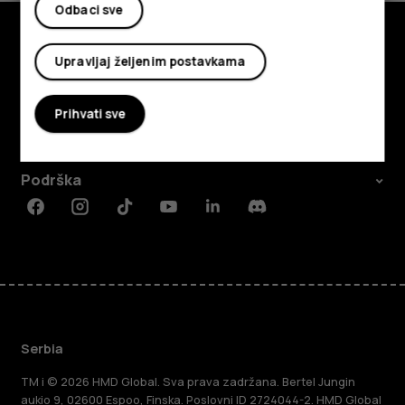
Odbaci sve
Upravljaj željenim postavkama
Istražite
O kompaniji
Prihvati sve
Planet and people
Podrška
Facebook
Instagram
Tiktok
Youtube
Linkedin
Discord
Serbia
TM i © 2026 HMD Global. Sva prava zadržana. Bertel Jungin
aukio 9, 02600 Espoo, Finska. Poslovni ID 2724044-2. HMD Global