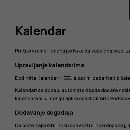
Kalendar
Pratite vreme – saznajte kako da vaše obaveze, za
Upravljanje kalendarima
dehaze
Dodirnite
Kalendar
>
, a zatim izaberite tip kale
Kalendari se dodaju automatski kada dodate neki n
kalendarom, u meniju aplikacija dodirnite
Podešav
Dodavanje događaja
Da biste zapamtili neku obavezu ili neki događaj, 