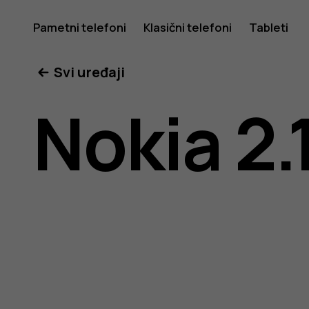
Nokia
Pametni telefoni
Klasični telefoni
Tableti
Svi uređaji
2.1
Nokia 2.
uputstvo
za