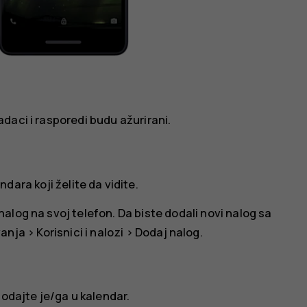
daci i rasporedi budu ažurirani.
ndara koji želite da vidite.
alog na svoj telefon. Da biste dodali novi nalog sa
anja
>
Korisnici i nalozi
>
Dodaj nalog
.
dodajte je/ga u kalendar.