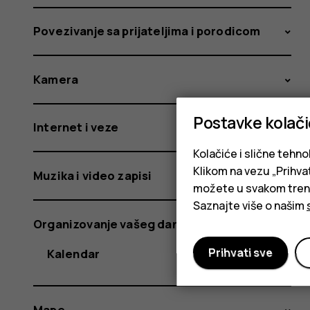
Povezivanje sa prijateljima i porodicom
Kamera
Postavke kolač
Internet i veze
Kolačiće i slične tehno
Klikom na vezu „Prihvat
Muzika i video zapisi
možete u svakom trenut
Saznajte više o našim
Organizovanje vašeg dana
Prihvati sve
Kalendar
Mape