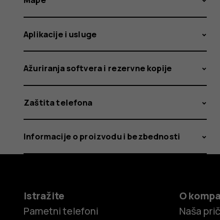
Aplikacije i usluge
Ažuriranja softvera i rezervne kopije
Zaštita telefona
Informacije o proizvodu i bezbednosti
Istražite
O kompa
Pametni telefoni
Naša pri