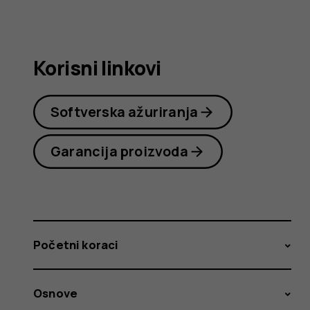
korisnika
Korisni linkovi
Softverska ažuriranja
Garancija proizvoda
Početni koraci
Osnove