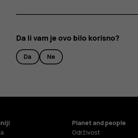
Da li vam je ovo bilo korisno?
Da
Ne
niji
Planet and people
ča
Održivost