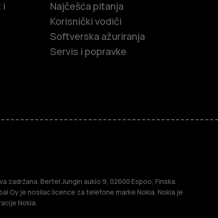
 i
Najčešća pitanja
Korisnički vodiči
Softverska ažuriranja
Servis i popravke
efoni
efoni
a zadržana. Bertel Jungin aukio 9, 02600 Espoo, Finska.
l Oy je nosilac licence za telefone marke Nokia. Nokia je
acije Nokia.