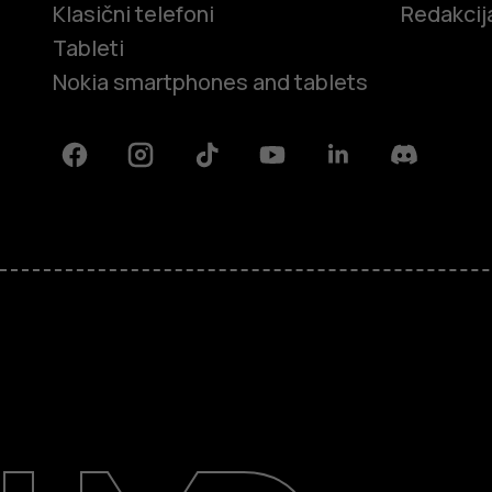
Klasični telefoni
Redakcij
Tableti
Nokia smartphones and tablets
Facebook
Instagram
Tiktok
Youtube
Linkedin
Discord
O kompaniji