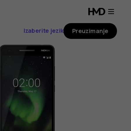
Izaberite jezik
Preuzimanje