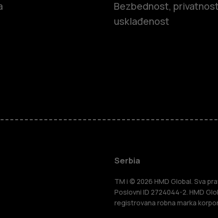
a
Bezbednost, privatnost
usklađenost
Pametni tel
Serbia
Klasični tel
TM i © 2026 HMD Global. Sva prav
Poslovni ID 2724044-2. HMD Globa
registrovana robna marka korpor