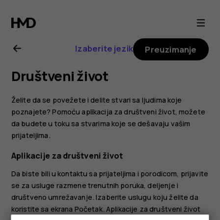
Nokia
2.1
Izaberite jezik
Preuzimanje
uputstvo
Društveni život
za
Želite da se povežete i delite stvari sa ljudima koje
korisnika
poznajete? Pomoću aplikacija za društveni život, možete
da budete u toku sa stvarima koje se dešavaju vašim
prijateljima.
Aplikacije za društveni život
Da biste bili u kontaktu sa prijateljima i porodicom, prijavite
se za usluge razmene trenutnih poruka, deljenje i
društveno umrežavanje. Izaberite uslugu koju želite da
koristite sa ekrana Početak. Aplikacije za društveni život