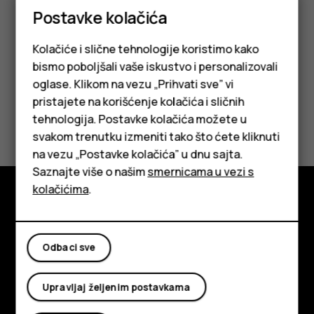
su dostupne na lokaciji
Google Play Store
. Dostupne
Postavke kolačića
aplikacije mogu da se razlikuju.
Kolačiće i slične tehnologije koristimo kako
bismo poboljšali vaše iskustvo i personalizovali
oglase. Klikom na vezu „Prihvati sve” vi
pristajete na korišćenje kolačića i sličnih
Da li vam je ovo bilo korisno?
tehnologija. Postavke kolačića možete u
Pametni telefoni
svakom trenutku izmeniti tako što ćete kliknuti
Da
Ne
na vezu „Postavke kolačića” u dnu sajta.
Klasični telefoni
Saznajte više o našim
smernicama u vezi s
Tableti
kolačićima
.
Istražite
O kompaniji
Odbaci sve
Planet and people
Upravljaj željenim postavkama
Podrška