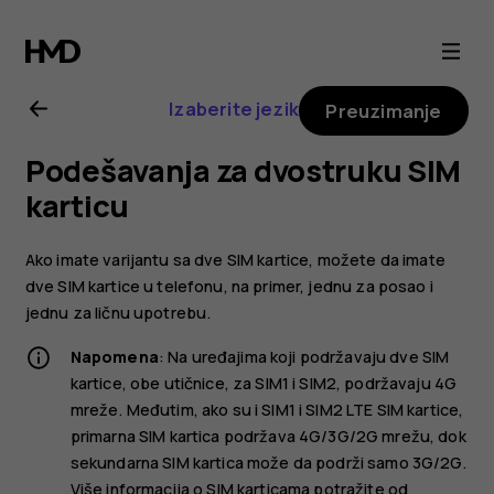
Nokia
2.1
Izaberite jezik
Preuzimanje
uputstvo
Podešavanja za dvostruku SIM
za
karticu
korisnika
Ako imate varijantu sa dve SIM kartice, možete da imate
dve SIM kartice u telefonu, na primer, jednu za posao i
jednu za ličnu upotrebu.
Napomena
: Na uređajima koji podržavaju dve SIM
kartice, obe utičnice, za SIM1 i SIM2, podržavaju 4G
mreže. Međutim, ako su i SIM1 i SIM2 LTE SIM kartice,
primarna SIM kartica podržava 4G/3G/2G mrežu, dok
sekundarna SIM kartica može da podrži samo 3G/2G.
Više informacija o SIM karticama potražite od