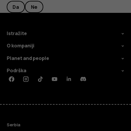
Da
Ne
Istražite
O kompaniji
Planet and people
Podrška
Facebook
Instagram
Tiktok
Youtube
Linkedin
Discord
Serbia