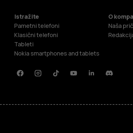
Istražite
O kompa
Pametni telefoni
Naša pri
Klasični telefoni
Redakcij
Tableti
Nokia smartphones and tablets
Facebook
Instagram
Tiktok
Youtube
Linkedin
Discord