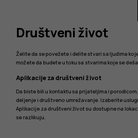
Društveni život
Želite da se povežete i delite stvari sa ljudima k
možete da budete u toku sa stvarima koje se dešav
Aplikacije za društveni život
Da biste bili u kontaktu sa prijateljima i porodico
deljenje i društveno umrežavanje. Izaberite uslugu
Aplikacije za društveni život su dostupne na lokac
se razlikuju.