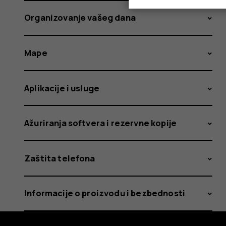
Organizovanje vašeg dana
Mape
Aplikacije i usluge
Ažuriranja softvera i rezervne kopije
Zaštita telefona
Informacije o proizvodu i bezbednosti