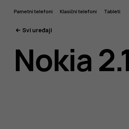
Nokia
Pametni telefoni
Klasični telefoni
Tableti
Svi uređaji
2.1
Nokia 2.
uputstvo
za