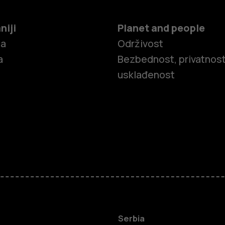
niji
Planet and people
ča
Održivost
a
Bezbednost, privatnost
usklađenost
Pametni tel
Serbia