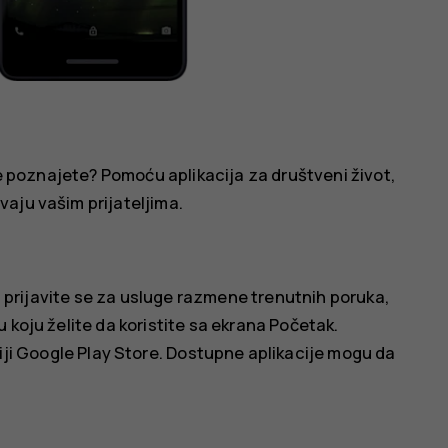
oje poznajete? Pomoću aplikacija za društveni život,
aju vašim prijateljima.
m, prijavite se za usluge razmene trenutnih poruka,
 koju želite da koristite sa ekrana Početak.
iji
Google Play Store
. Dostupne aplikacije mogu da