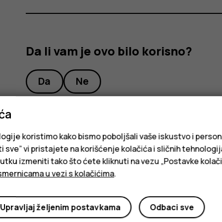
Da li vam je ovo bilo korisno?
Da
Ne
ića
logije koristimo kako bismo poboljšali vaše iskustvo i person
i sve” vi pristajete na korišćenje kolačića i sličnih tehnologi
ku izmeniti tako što ćete kliknuti na vezu „Postavke kolači
smernicama u vezi s kolačićima
.
Upravljaj željenim postavkama
Odbaci sve