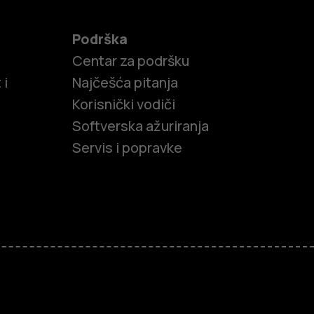
Podrška
Centar za podršku
 i
Najčešća pitanja
Korisnički vodiči
Softverska ažuriranja
Servis i popravke
efoni