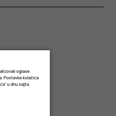
alizovali oglase.
ja. Postavke kolačića
ća” u dnu sajta.