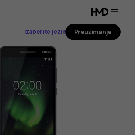
Izaberite jezik
Preuzimanje