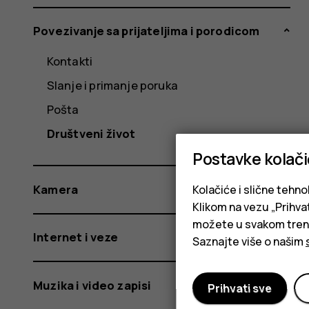
Povezivanje sa prijateljima i porodicom
Kontakti
Slanje i primanje poruka
Pošta
Društveni život
Postavke kolač
Kamera
Kolačiće i slične tehno
Klikom na vezu „Prihvat
možete u svakom trenut
Internet i veze
Saznajte više o našim
Muzika i video zapisi
Prihvati sve