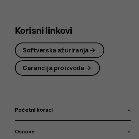
korisnika
Korisni linkovi
Softverska ažuriranja
Garancija proizvoda
Početni koraci
Osnove