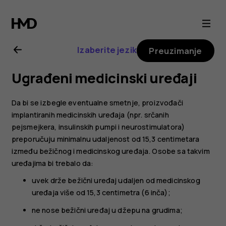
Nokia
2.1
Izaberite jezik
Preuzimanje
uputstvo
Ugrađeni medicinski uređaji
za
Da bi se izbegle eventualne smetnje, proizvođači
korisnika
implantiranih medicinskih uređaja (npr. srčanih
pejsmejkera, insulinskih pumpi i neurostimulatora)
preporučuju minimalnu udaljenost od 15,3 centimetara
između bežičnog i medicinskog uređaja. Osobe sa takvim
uređajima bi trebalo da:
uvek drže bežični uređaj udaljen od medicinskog
uređaja više od 15,3 centimetra (6 inča);
ne nose bežični uređaj u džepu na grudima;