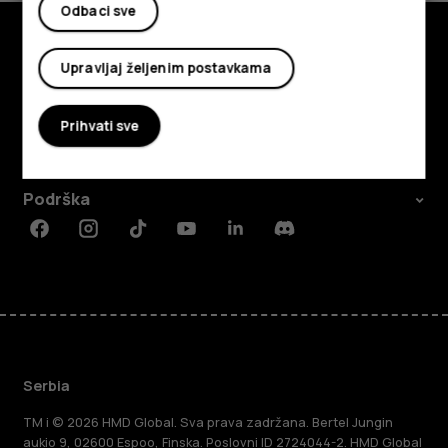
Odbaci sve
Upravljaj željenim postavkama
Istražite
O kompaniji
Prihvati sve
Planet and people
Podrška
Facebook
Instagram
Tiktok
Youtube
Linkedin
Discord
Serbia
TM i © 2026 HMD Global. Sva prava zadržana. Bertel Jungin
aukio 9, 02600 Espoo, Finska. Poslovni ID 2724044-2. HMD Global