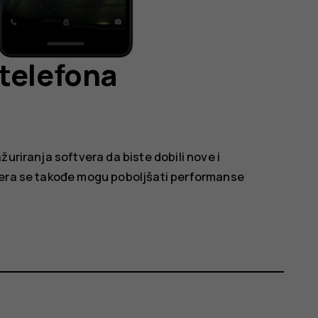
telefona
uriranja softvera da biste dobili nove i
vera se takođe mogu poboljšati performanse