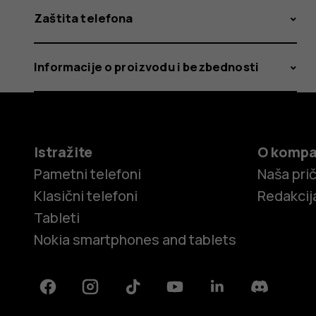
Zaštita telefona
Informacije o proizvodu i bezbednosti
Istražite
O kompa
Pametni telefoni
Naša pri
Klasični telefoni
Redakcij
Tableti
Nokia smartphones and tablets
Facebook
Instagram
Tiktok
Youtube
Linkedin
Discord