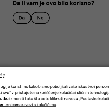
Da li vam je ovo bilo korisno?
Da
Ne
ića
logije koristimo kako bismo poboljšali vaše iskustvo i person
i sve” vi pristajete na korišćenje kolačića i sličnih tehnologi
ku izmeniti tako što ćete kliknuti na vezu „Postavke kolači
smernicama u vezi s kolačićima
.