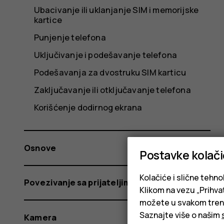
Ubacivanje ili uklanjanje SIM i memorijske
kartice
Punjenje telefona
Uključivanje i podešavanje telefona
Podešavanja za dvostruku SIM karticu
Zaključavanje ili otključavanje telefona
Korišćenje dodirnog ekrana
Osnove
Postavke kolač
Kolačiće i slične tehno
Povezivanje sa prijateljima i porodicom
Klikom na vezu „Prihvat
možete u svakom trenut
Saznajte više o našim
Kamera