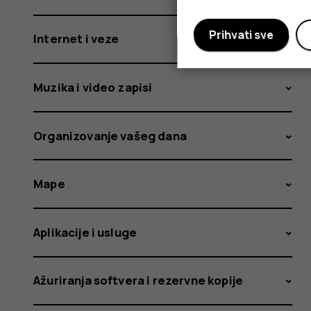
Prihvati sve
Internet i veze
Muzika i video zapisi
Organizovanje vašeg dana
Mape
Aplikacije i usluge
Ažuriranja softvera i rezervne kopije