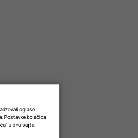
alizovali oglase.
ja. Postavke kolačića
ća” u dnu sajta.