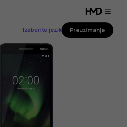
Izaberite jezik
Preuzimanje