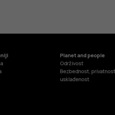
niji
Planet and people
ča
Održivost
a
Bezbednost, privatnost
usklađenost