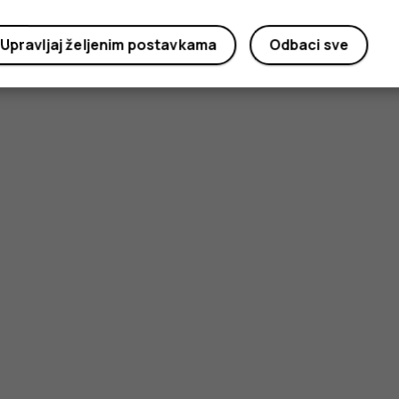
Upravljaj željenim postavkama
Odbaci sve