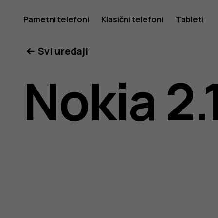
Nokia
Pametni telefoni
Klasični telefoni
Tableti
Svi uređaji
2.1
Nokia 2.
uputstvo
za