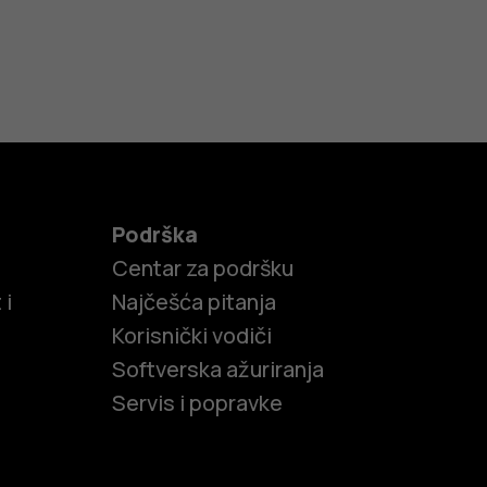
Podrška
Centar za podršku
 i
Najčešća pitanja
Korisnički vodiči
Softverska ažuriranja
Servis i popravke