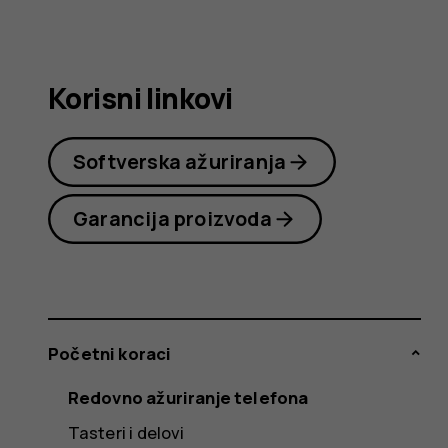
korisnika
Korisni linkovi
Softverska ažuriranja
Garancija proizvoda
Početni koraci
Redovno ažuriranje telefona
Tasteri i delovi