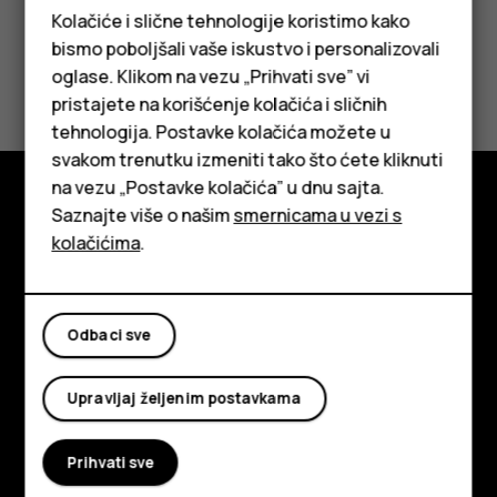
Kolačiće i slične tehnologije koristimo kako
bismo poboljšali vaše iskustvo i personalizovali
Da li vam je ovo bilo korisno?
oglase. Klikom na vezu „Prihvati sve” vi
pristajete na korišćenje kolačića i sličnih
Da
Ne
tehnologija. Postavke kolačića možete u
Pametni telefoni
svakom trenutku izmeniti tako što ćete kliknuti
na vezu „Postavke kolačića” u dnu sajta.
Klasični telefoni
Saznajte više o našim
smernicama u vezi s
Istražite
Tableti
kolačićima
.
O kompaniji
Planet and people
Odbaci sve
Podrška
Upravljaj željenim postavkama
Facebook
Instagram
Tiktok
Youtube
Linkedin
Discord
Prihvati sve