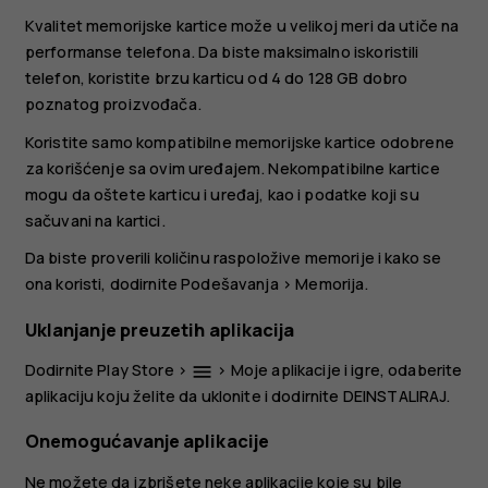
Kvalitet memorijske kartice može u velikoj meri da utiče na
performanse telefona. Da biste maksimalno iskoristili
telefon, koristite brzu karticu od 4 do 128 GB dobro
poznatog proizvođača.
Koristite samo kompatibilne memorijske kartice odobrene
za korišćenje sa ovim uređajem. Nekompatibilne kartice
mogu da oštete karticu i uređaj, kao i podatke koji su
sačuvani na kartici.
Da biste proverili količinu raspoložive memorije i kako se
ona koristi, dodirnite
Podešavanja
>
Memorija
.
Uklanjanje preuzetih aplikacija
Dodirnite
Play Store
>
>
Moje aplikacije i igre
, odaberite
menu
aplikaciju koju želite da uklonite i dodirnite
DEINSTALIRAJ
.
Onemogućavanje aplikacije
Ne možete da izbrišete neke aplikacije koje su bile