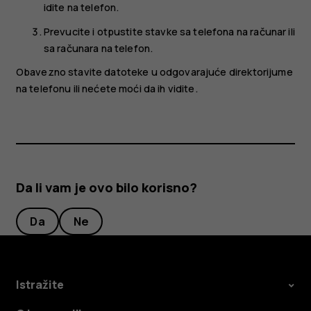
idite na telefon.
Prevucite i otpustite stavke sa telefona na računar ili
sa računara na telefon.
Obavezno stavite datoteke u odgovarajuće direktorijume
na telefonu ili nećete moći da ih vidite.
Da li vam je ovo bilo korisno?
Da
Ne
Istražite