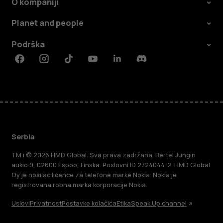
O kompaniji
Planet and people
Podrška
Facebook
Instagram
Tiktok
Youtube
Linkedin
Discord
Serbia
TM i © 2026 HMD Global. Sva prava zadržana. Bertel Jungin
aukio 9, 02600 Espoo, Finska. Poslovni ID 2724044-2. HMD Global
Oy je nosilac licence za telefone marke Nokia. Nokia je
registrovana robna marka korporacije Nokia.
Uslovi
Privatnost
Postavke kolačića
Etika
Speak Up channel