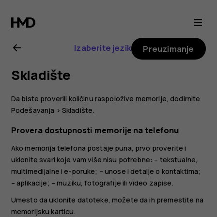
Nokia
2.1
Izaberite jezik
Preuzimanje
uputstvo
Skladište
za
Da biste proverili količinu raspoložive memorije, dodirnite
korisnika
Podešavanja
>
Skladište
.
Provera dostupnosti memorije na telefonu
Ako memorija telefona postaje puna, prvo proverite i
uklonite svari koje vam više nisu potrebne: – tekstualne,
multimedijalne i e-poruke; – unose i detalje o kontaktima;
– aplikacije; – muziku, fotografije ili video zapise.
Umesto da uklonite datoteke, možete da ih premestite na
memorijsku karticu.