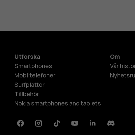
Utforska
Om
Smartphones
Vår histo
Mobiltelefoner
Nyhetsr
Surfplattor
Tillbehör
Nokia smartphones and tablets
Facebook
Instagram
Tiktok
Youtube
Linkedin
Discord