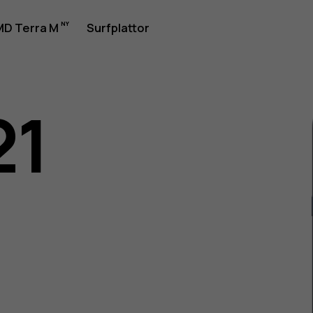
rhandbok
D Terra M
Surfplattor
21