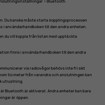
nslutningsinställningar
>
Bluetooth
.
en. Du kanske måste starta kopplingsprocessen
ns i användarhandboken till den andra enheten.
n du vill koppla från listan med upptäckta
ation finns i användarhandboken till den andra
mmunicerar via radiovågor behövs inte fri sikt
nom tio meter från varandra och anslutningen kan
k utrustning.
när Bluetooth är aktiverat. Andra enheter kan bara
ningar är öppen.