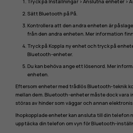
Tryck på
Inställningar
>
Anslutna enheter
>
A
Sätt
Bluetooth
på
På
.
Kontrollera att den andra enheten är påslag
från den andra enheten. Mer information fin
Tryck på
Koppla ny enhet
och tryck på enhete
Bluetooth-enheter.
Du kan behöva ange ett lösenord. Mer inform
enheten.
Eftersom enheter med trådlös Bluetooth-teknik ko
mellan dem. Bluetooth-enheter måste dock vara i
störas av hinder som väggar och annan elektronis
Ihopkopplade enheter kan ansluta till din telefon 
upptäcka din telefon om vyn för Bluetooth-inställ