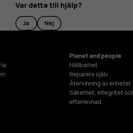
Var detta till hjälp?
Ja
Nej
Planet and people
ria
Hållbarhet
um
Reparera själv
Återvinning av enheter
Säkerhet, integritet oc
efterlevnad