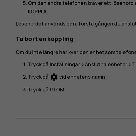
Om den andra telefonen kräver ett lösenord s
KOPPLA
.
Lösenordet används bara första gången du ansluter
Ta bort en koppling
Om du inte längre har kvar den enhet som telefonen
Tryck på
Inställningar
>
Anslutna enheter
>
T
settings
Tryck på
vid enhetens namn.
Tryck på
GLÖM
.