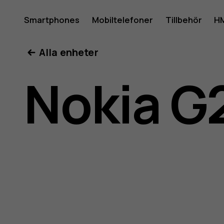
Använda
Smartphones
Mobiltelefoner
Tillbehör
HM
Mitt konto
Alla enheter
för
Nokia G
Nokia
G21