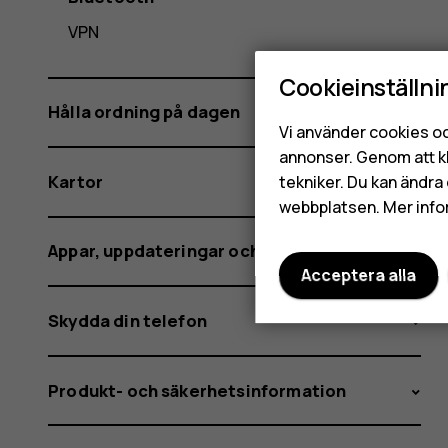
VPN
Cookieinställni
Hålla ordning på dagen
Vi använder cookies oc
annonser. Genom att k
Kartor
tekniker. Du kan ändra 
webbplatsen. Mer info
Appar, uppdateringar och säkerhetskopior
Acceptera alla
Skydda din telefon
Produkt- och säkerhetsinformation