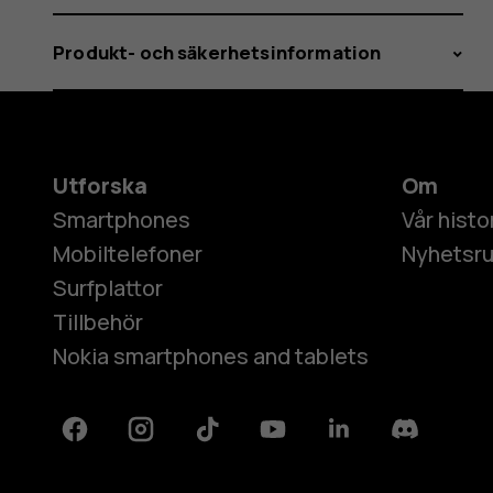
Produkt- och säkerhetsinformation
Utforska
Om
Smartphones
Vår histo
Mobiltelefoner
Nyhetsr
Surfplattor
Tillbehör
Nokia smartphones and tablets
Facebook
Instagram
Tiktok
Youtube
Linkedin
Discord