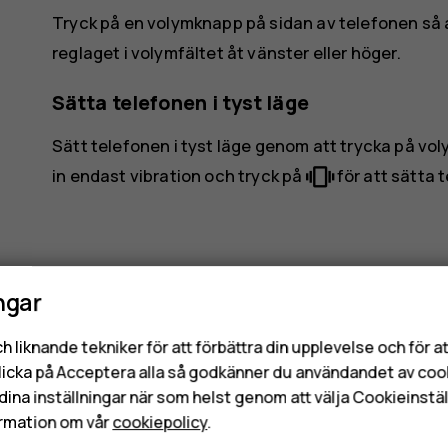
Tryck på en volymknapp på sidan av telefonen så 
reglaget i volymfältet åt vänster eller höger.
Sätta telefonen i tyst läge
Sätt telefonen i tyst läge genom att trycka på v
vibration
in endast vibration och tryck på
för att sätta t
ngar
Var detta till hjälp?
h liknande tekniker för att förbättra din upplevelse och för 
licka på Acceptera alla så godkänner du användandet av coo
dina inställningar när som helst genom att välja Cookieinstäl
Ja
Nej
rmation om vår
cookiepolicy
.