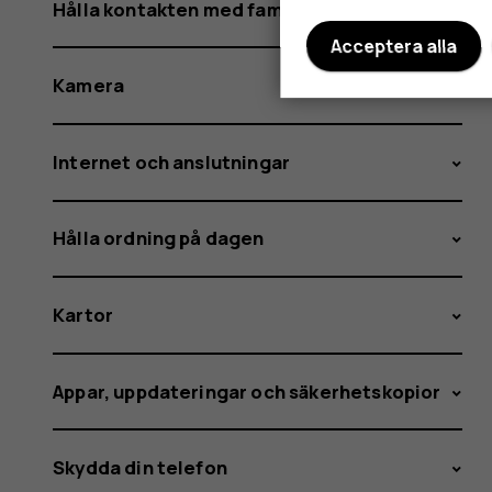
Hålla kontakten med familj och vänner
Acceptera alla
Kamera
Internet och anslutningar
Hålla ordning på dagen
Kartor
Appar, uppdateringar och säkerhetskopior
Skydda din telefon