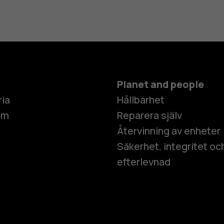
Planet and people
ria
Hållbarhet
um
Reparera själv
Återvinning av enheter
Säkerhet, integritet oc
efterlevnad
Smartphon