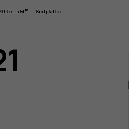
rhandbok
D Terra M
Surfplattor
21