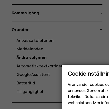
Komma igång
Grunder
Anpassa telefonen
Meddelanden
Ändra volymen
Automatisk textkorrigering
Cookieinställni
Google Assistent
Batteritid
Vi använder cookies oc
annonser. Genom att k
Tillgänglighet
tekniker. Du kan ändra 
webbplatsen. Mer info