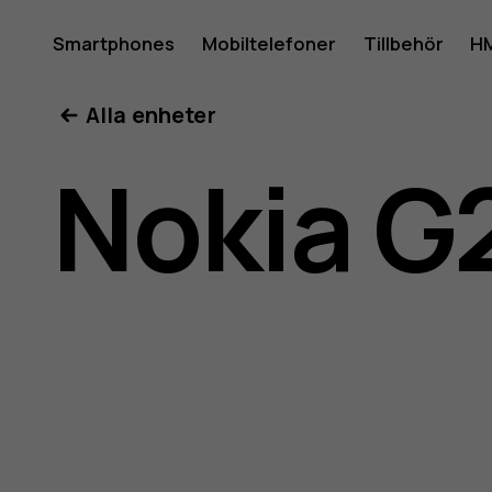
Använda
Smartphones
Mobiltelefoner
Tillbehör
HM
Mitt konto
Alla enheter
för
Nokia G
Nokia
G21