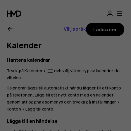
Användarhandbo
för
Välj språk
Ladda ner
Nokia
Kalender
G21
Hantera kalendrar
Tryck på
Kalender
>
och välj vilken typ av kalender du
dehaze
vill visa.
Kalendrar läggs till automatiskt när du lägger till ett konto
på telefonen. Lägg till ett nytt konto med en kalender
genom att öppna appmenyn och trycka på
Inställningar
>
Konton
>
Lägg till konto
.
Lägga till en händelse