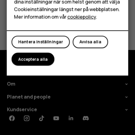
dina inställningar när som helst genom att välja
Surfplattor
Cookieinställningar längst ner på webbplatsen.
Mer information om vår
cookiepolicy
.
Mitt konto
Var detta till hjälp?
Hantera inställningar
Avvisa alla
Ja
Nej
Acceptera alla
Utforska
Om
Planet and people
Kundservice
Facebook
Instagram
Tiktok
Youtube
Linkedin
Discord