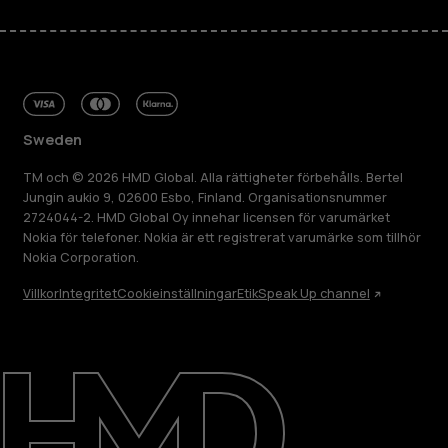
Sweden
TM och © 2026 HMD Global. Alla rättigheter förbehålls. Bertel
Jungin aukio 9, 02600 Esbo, Finland. Organisationsnummer
2724044-2. HMD Global Oy innehar licensen för varumärket
Nokia för telefoner. Nokia är ett registrerat varumärke som tillhör
Nokia Corporation.
Villkor
Integritet
Cookieinställningar
Etik
Speak Up channel
Om
Reparera, återanvända, återvinna
Hållbarhet
Kundservice