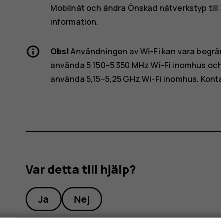
Mobilnät
och ändra
Önskad nätverkstyp
till
information.
Obs!
Användningen av Wi-Fi kan vara begränsa
använda 5 150–5 350 MHz Wi-Fi inomhus och 
använda 5,15–5,25 GHz Wi-Fi inomhus. Konta
Var detta till hjälp?
Ja
Nej