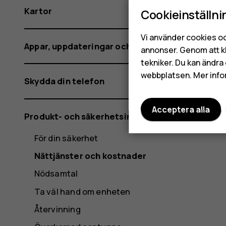
Kartor
Cookieinställni
Vi använder cookies oc
Appar, uppdateringar och säkerhetskopior
annonser. Genom att k
tekniker. Du kan ändra 
webbplatsen. Mer info
Skydda din telefon
Acceptera alla
Produkt- och säkerhetsinformation
För din säkerhet
Nättjänster och kostnader
Nödsamtal
Ta väl hand om enheten
Återvinning