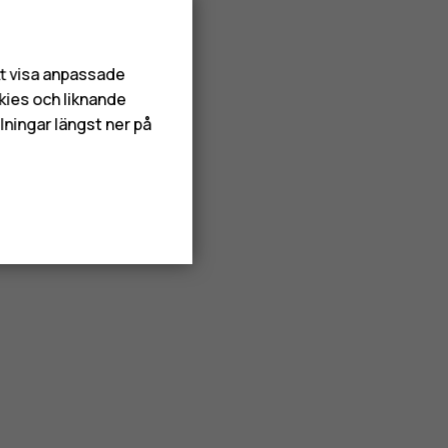
att visa anpassade
kies och liknande
lningar längst ner på