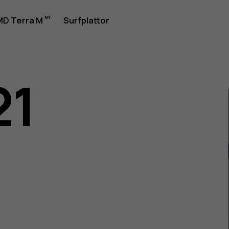
rhandbok
D Terra M
Surfplattor
21