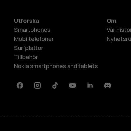
Utforska
Om
Smartphones
Vår histo
Mobiltelefoner
Nyhetsr
Surfplattor
Tillbehör
Nokia smartphones and tablets
Facebook
Instagram
Tiktok
Youtube
Linkedin
Discord