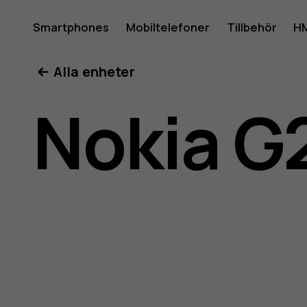
Använda
Smartphones
Mobiltelefoner
Tillbehör
HM
Mitt konto
Alla enheter
för
Nokia G
Nokia
G21