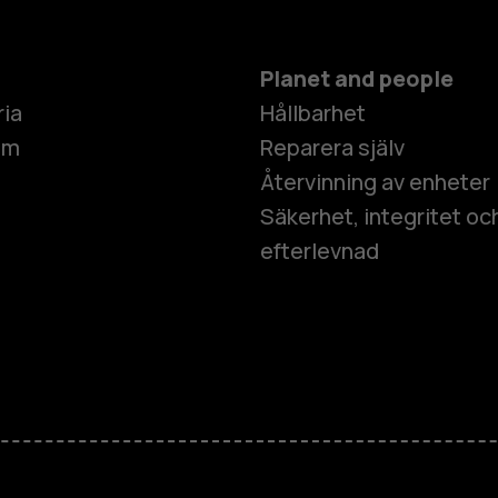
Planet and people
ria
Hållbarhet
um
Reparera själv
Återvinning av enheter
Säkerhet, integritet oc
efterlevnad
Smartphon
Mobiltelefo