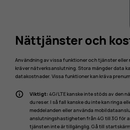
Nättjänster och ko
Användning av vissa funktioner och tjänster eller 
kräver nätverksanslutning. Stora mängder data ka
datakostnader. Vissa funktioner kan kräva prenum
Viktigt:
4G/LTE kanske inte stöds av den nä
du reser. I så fall kanske du inte kan ringa e
meddelanden eller använda mobildataanslut
anslutningshastigheten från 4G till 3G för 
tjänsten inte är tillgänglig. Gå till startskä