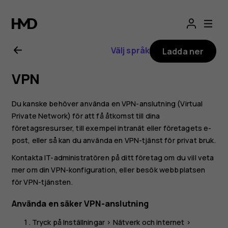
Användarhandbo
för
Välj språk
Ladda ner
Nokia
VPN
G21
Du kanske behöver använda en VPN-anslutning (Virtual
Private Network) för att få åtkomst till dina
företagsresurser, till exempel intranät eller företagets e-
post, eller så kan du använda en VPN-tjänst för privat bruk.
Kontakta IT-administratören på ditt företag om du vill veta
mer om din VPN-konfiguration, eller besök webbplatsen
för VPN-tjänsten.
Använda en säker VPN-anslutning
Tryck på
Inställningar
>
Nätverk och internet
>