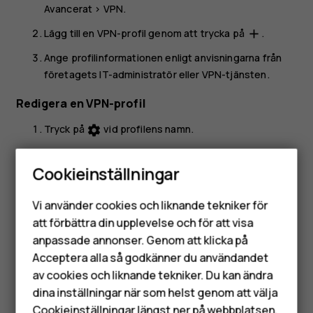
Avancerat
>
VPN
.
Lägg till en VPN-profil genom att trycka på
.
add
Ange profilinformationen enligt anvisningarna från
företagets IT-administratör eller VPN-tjänsten.
Redigera en VPN-profil
Tryck på
vid profilens namn.
settings
Redigera uppgifterna.
Cookieinställningar
Radera en VPN-profil
Smartphones
Vi använder cookies och liknande tekniker för
Tryck på
vid profilens namn.
settings
Mobiltelefoner
att förbättra din upplevelse och för att visa
Tryck på
GLÖM
.
anpassade annonser. Genom att klicka på
Tillbehör
Acceptera alla så godkänner du användandet
av cookies och liknande tekniker. Du kan ändra
HMD Terra M
dina inställningar när som helst genom att välja
Cookieinställningar längst ner på webbplatsen.