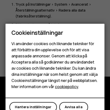
Tryck på
Inställningar
>
System
>
Avancerat
>
Återställningsalternativ
>
Radera alla data
(fabriksåterställning)
.
Följ anvisningarna på telefonen.
Cookieinställningar
Smartphones
Vi använder cookies och liknande tekniker för
Mobiltelefoner
att förbättra din upplevelse och för att visa
anpassade annonser. Genom att klicka på
Tillbehör
Var detta till hjälp?
Acceptera alla så godkänner du användandet
av cookies och liknande tekniker. Du kan ändra
HMD Terra M
Ja
Nej
dina inställningar när som helst genom att välja
Surfplattor
Cookieinställningar längst ner på webbplatsen.
Mer information om vår
cookiepolicy
.
Mitt konto
Utforska
Om
Hantera inställningar
Avvisa alla