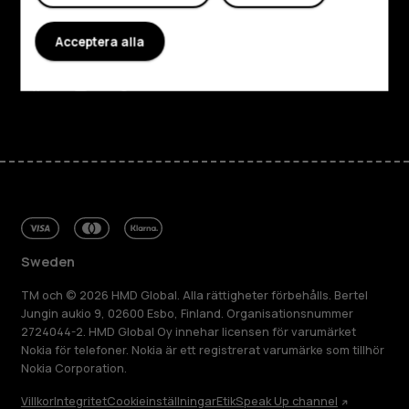
Planet and people
Acceptera alla
Kundservice
Facebook
Instagram
Tiktok
Youtube
Linkedin
Discord
Sweden
TM och © 2026 HMD Global. Alla rättigheter förbehålls. Bertel
Jungin aukio 9, 02600 Esbo, Finland. Organisationsnummer
2724044-2. HMD Global Oy innehar licensen för varumärket
Nokia för telefoner. Nokia är ett registrerat varumärke som tillhör
Nokia Corporation.
Villkor
Integritet
Cookieinställningar
Etik
Speak Up channel