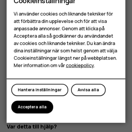
Cookieinställningar
magnetfält.
Smartphones
Vi använder cookies och liknande tekniker för
Skydda viktig information genom att förvara den på
Mobiltelefoner
att förbättra din upplevelse och för att visa
minst två olika ställen, till exempel på enheten,
anpassade annonser. Genom att klicka på
minneskortet eller datorn, eller anteckna den.
Tillbehör
Acceptera alla så godkänner du användandet
Enheten kan kännas varm när den används under lång tid i
av cookies och liknande tekniker. Du kan ändra
HMD Terra M
sträck. I de flesta fall är detta normalt. Enheten kan
dina inställningar när som helst genom att välja
automatiskt fungera långsammare, tona ned displayen
Surfplattor
Cookieinställningar längst ner på webbplatsen.
under ett videosamtal, stänga appar, avbryta laddning
Mer information om vår
cookiepolicy
.
eller stängas av för att undvika överhettning. Ta enheten
Mitt konto
till närmaste kvalificerade serviceverkstad om enheten
inte fungerar som den ska.
Hantera inställningar
Avvisa alla
Acceptera alla
Var detta till hjälp?