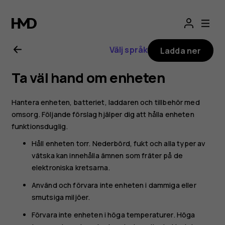
Användarhandbo
för
Välj språk
Ladda ner
Nokia
Ta väl hand om enheten
G21
Hantera enheten, batteriet, laddaren och tillbehör med
omsorg. Följande förslag hjälper dig att hålla enheten
funktionsduglig.
Håll enheten torr. Nederbörd, fukt och alla typer av
vätska kan innehålla ämnen som fräter på de
elektroniska kretsarna.
Använd och förvara inte enheten i dammiga eller
smutsiga miljöer.
Förvara inte enheten i höga temperaturer. Höga