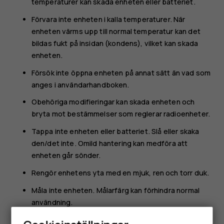
temperaturer kan skada enheten eller batteriet.
Förvara inte enheten i kalla temperaturer. När
enheten värms upp till normal temperatur kan det
bildas fukt på insidan (kondens), vilket kan skada
enheten.
Försök inte öppna enheten på annat sätt än vad som
anges i användarhandboken.
Obehöriga modifieringar kan skada enheten och
bryta mot bestämmelser som reglerar radioenheter.
Tappa inte enheten eller batteriet. Slå eller skaka
den/det inte. Omild hantering kan medföra att
enheten går sönder.
Rengör enhetens yta med en mjuk, ren och torr duk.
Måla inte enheten. Målarfärg kan förhindra normal
användning.
Håll enheten på avstånd från magneter och