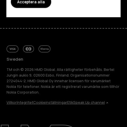
Acceptera alla
Facebook
Instagram
Tiktok
Youtube
Linkedin
Discord
Sweden
TM och © 2026 HMD Global. Alla rättigheter förbehålls. Bertel
Jungin aukio 9, 02600 Esbo, Finland. Organisationsnummer
2724044-2. HMD Global Oy innehar licensen för varumärket
Nokia för telefoner. Nokia är ett registrerat varumärke som tillhör
Nokia Corporation.
Villkor
Integritet
Cookieinställningar
Etik
Speak Up channel
Om
Reparera, återanvända, återvinna