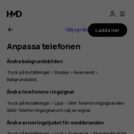
Användarhandbo
för
Välj språk
Ladda ner
Nokia
Anpassa telefonen
G21
Ändra bakgrundsbilden
Tryck på
Inställningar
>
Display
>
Avancerat
>
Bakgrundsbild
.
Ändra telefonens ringsignal
Tryck på
Inställningar
>
Ljud
>
SIM1 Telefon ringsignal
eller
SIM2 Telefon ringsignal
och välj en signal.
Ändra aviseringsljudet för meddelanden
Tryck på
Inställningar
>
Ljud
>
Avancerat
>
Standardljud för