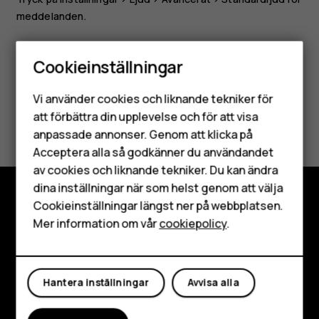
meddelanden
.
Cookieinställningar
Smartphones
Vi använder cookies och liknande tekniker för
Mobiltelefoner
Var detta till hjälp?
att förbättra din upplevelse och för att visa
anpassade annonser. Genom att klicka på
Tillbehör
Acceptera alla så godkänner du användandet
Ja
Nej
av cookies och liknande tekniker. Du kan ändra
HMD Terra M
dina inställningar när som helst genom att välja
Surfplattor
Cookieinställningar längst ner på webbplatsen.
Utforska
Mer information om vår
cookiepolicy
.
Mitt konto
Om
Planet and people
Hantera inställningar
Avvisa alla
Kundservice